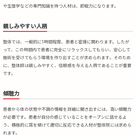
力
や生理学などの専門知識を持つ人材は、即戦力になります。
1.4.
柔軟
親しみやすい人柄
性
1.5.
整体では、一般的に1時間程度、患者と密接に関わります。したが
倫理
って、この時間内で患者に完全にリラックスしてもらい、安心して
観と
プロ
施術を受けてもらう環境を作り出すことが求められます。そのため
意識
に、整体師は親しみやすく、信頼感を与える人柄であることが重要
2.
です。
優
秀
な
傾聴力
人
材
患者から体の状態や不調の情報を詳細に聞き出すには、高い傾聴力
を
が必要です。患者が自分の感じていることをオープンに話せるよ
見
極
う、積極的に耳を傾けて適切に反応できる人材が整体院には求めら
め
れます。