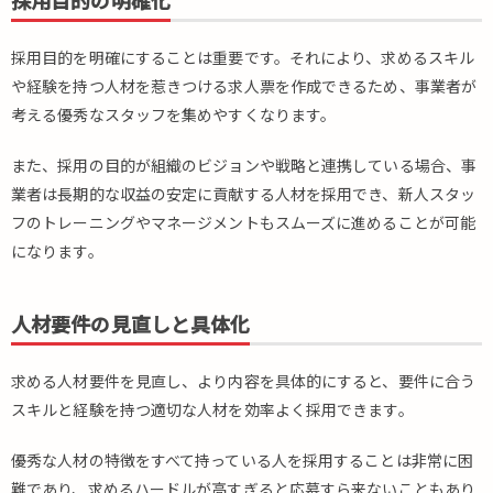
採用目的の明確化
web
サイ
ト
採用目的を明確にすることは重要です。それにより、求めるスキル
や経験を持つ人材を惹きつける求人票を作成できるため、事業者が
4.2.
考える優秀なスタッフを集めやすくなります。
SNS
4.3.
また、採用の目的が組織のビジョンや戦略と連携している場合、事
スタ
業者は長期的な収益の安定に貢献する人材を採用でき、新人スタッ
ッフ
フのトレーニングやマネージメントもスムーズに進めることが可能
の紹
介
になります。
（リ
ファ
ラル
人材要件の見直しと具体化
採
用）
求める人材要件を見直し、より内容を具体的にすると、要件に合う
4.4.
スキルと経験を持つ適切な人材を効率よく採用できます。
地元
のハ
優秀な人材の特徴をすべて持っている人を採用することは非常に困
ロー
難であり、求めるハードルが高すぎると応募すら来ないこともあり