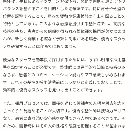
整体は、手技によるマッサージや操体術、関節の調整を通じて体の
バランスを整えることを目的とした治療法です。特に背骨や骨盤の
位置を調整することで、痛みの緩和や健康状態の向上を図ることを
特徴としています。このような治療を提供する整体院では、高度な
技術を持ち、患者からの信頼を得られる整体師の採用が欠かせませ
んが、新しく開業する際など予算に制限がある場合、優秀なスタッ
フを確保することは容易ではありません。
優秀なスタッフを効率良く採用するためには、まずは明確な採用基
準を設定することが必要です。整体師には専門的な知識と技術のみ
ならず、患者とのコミュニケーション能力やプロ意識も求められま
す。これらの基準を採用活動前にしっかりと定義しておくことで、
効率的に優秀なスタッフを見つけ出すことができます。
また、採用プロセスでは、面接を通じて候補者の人柄や対応能力を
じっくりと見極めることが大切です。優秀な整体師は技術力だけで
なく、患者に寄り添い安心感を提供できる人物であるべきです。そ
のため、面接時にはその人の性格や態度を把握することが望まれま