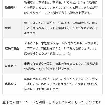
勤務時間、勤務日数、勤務地、月給など、具体的な勤務条
勤務条件
件を明記することで、ライフスタイルと照らし合わせが可
能になります。 シフト制かどうかも記載が必要です。
給与以外にも、社員割引、社員研修、昇給制度など、働く
報酬
ことで得られるメリットを強調することで求職者の関心を
引きます。
アルバイト、未経験OKでも、将来的なスキルアップやキャ
成長の機会
リアアップの可能性を伝えることで魅力を感じさせます。
店長候補かどうかも記載しましょう。
企業の価値観や雰囲気、社風を伝えることで、求職者が自
企業文化
分が合致するかどうかを判断できます。
応募の手順を具体的に説明し、かんたんであることを強調
応募方法
しましょう。応募プロセスが面倒だと、求職者を途中で脱
落させる可能性があります。
整体院で働くイメージを明確にしてもらうため、しっかりと特徴や