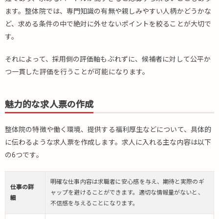
ワー
クや
ます。整体院では、専門知識の有無や親しみやすい人柄かどうかな
就職
ど、求める条件の中で絶対に外せないポイントを絞ることが大切で
セン
す。
ター
5.
それによって、採用側の評価軸もぶれずに、候補者に対して公平か
ま
つ一貫した評価を行うことが可能になります。
と
め
魅力的な求人票の作成
整体院の特徴や働く環境、提供する福利厚生などについて、具体的
に伝わるような求人票を作成します。求人に入れる主な内容は以下
の6つです。
明確な仕事内容は求職者に安心感を与え、期待と実際のギ
仕事の詳
ャップを避けることができます。適切な情報量がないと、
細
不信感を与えることになります。