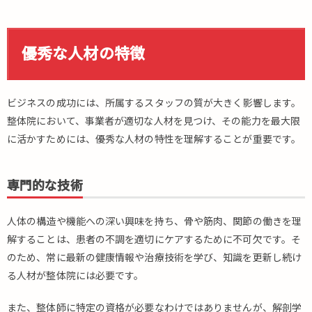
1.
優
秀
な
優秀な人材の特徴
人
材
の
ビジネスの成功には、所属するスタッフの質が大きく影響します。
特
徴
整体院において、事業者が適切な人材を見つけ、その能力を最大限
に活かすためには、優秀な人材の特性を理解することが重要です。
1.1.
専門
的な
専門的な技術
技術
1.2.
人体の構造や機能への深い興味を持ち、骨や筋肉、関節の働きを理
親し
みや
解することは、患者の不調を適切にケアするために不可欠です。そ
すい
のため、常に最新の健康情報や治療技術を学び、知識を更新し続け
人柄
る人材が整体院には必要です。
1.3.
傾聴
また、整体師に特定の資格が必要なわけではありませんが、解剖学