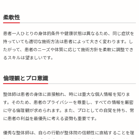
る
ポ
イ
柔軟性
ン
ト
患者一人ひとりの身体的条件や健康状態は異なるため、同じ症状を
3.
持っていても適切な施術方法は患者によって大きく変わります。し
採
たがって、患者のニーズや体質に応じて施術方針を柔軟に調整でき
用
す
るスキルは望ましいです。
る
た
め
倫理観とプロ意識
の
ポ
整体師は患者の身体に直接触れ、時には重大な個人情報を知りま
イ
す。そのため、患者のプライバシーを尊重し、すべての情報を厳密
ン
ト
に守る倫理観が求められます。また、プロとしての自覚を持ち、常
に患者の利益を最優先に考える姿勢も重要です。
3.1.
採用
優秀な整体師は、自らの行動が整体院の信頼性に直結することを理
目的