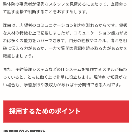
条
整体院の事業者が優秀なスタッフを見極めるにあたって、直接会っ
件・
て話す面接で判断することをおすすめします。
福利
厚生
理由は、志望者のコミュニケーション能力を測れるからです。優秀
の提
な人材の特徴を上で記載しましたが、コミュニケーション能力があ
供
れば多くの能力をカバーできます。自分の経験やスキル、考えを明
4.
確に伝える力があるか、一方で質問の意図を読み取る力があるかを
費
確認しましょう。
用
を
か
また、予約管理システムなどのITシステムを操作するスキルが備わ
け
っていると、ともに働く上で非常に役立ちます。現時点で知識がな
な
い場合も、学習意欲や吸収力があれば十分期待できる人材です。
い
採
用
方
採用するためのポイント
法
4.1.
自社