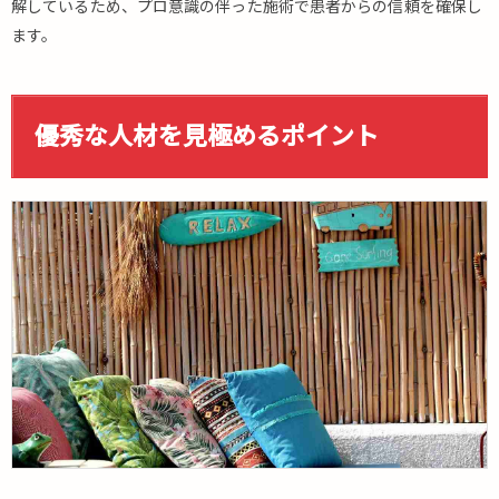
の明
解しているため、プロ意識の伴った施術で患者からの信頼を確保し
確化
ます。
3.2.
人材
要件
優秀な人材を見極めるポイント
の見
直し
と具
体化
3.3.
魅力
的な
求人
票の
作成
3.4.
適切
な報
酬・
労働