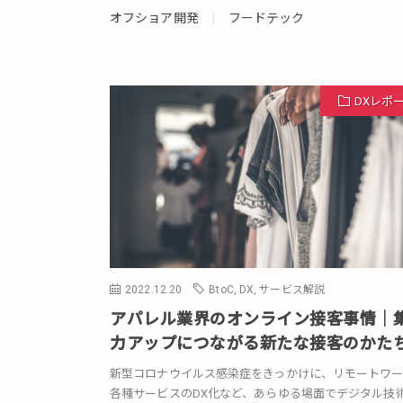
オフショア開発
フードテック
DXレポ
2022.12.20
BtoC
,
DX
,
サービス解説
アパレル業界のオンライン接客事情｜
力アップにつながる新たな接客のかた
新型コロナウイルス感染症をきっかけに、リモートワ
各種サービスのDX化など、あらゆる場面でデジタル技