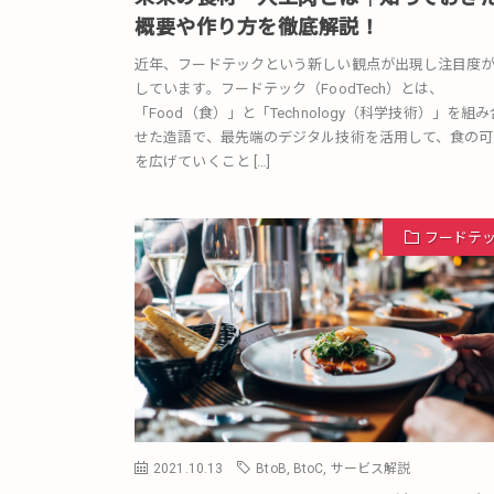
概要や作り方を徹底解説！
近年、フードテックという新しい観点が出現し注目度
しています。フードテック（FoodTech）とは、
「Food（食）」と「Technology（科学技術）」を組
せた造語で、最先端のデジタル技術を活用して、食の可
を広げていくこと […]
フードテ
2021.10.13
BtoB
,
BtoC
,
サービス解説