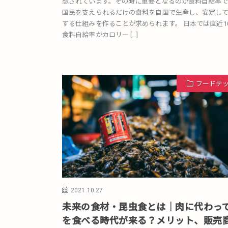
想されています。その時に重要となるのが食料自給率で
国民を支えられるだけの食料を自国で生産し、安定し
する仕組みを作ることが求められます。 日本では直近1
食料自給率がカロリー […]
フードテ
2021.10.27
未来の食材・昆虫食とは｜肉に代わっ
を食べる時代が来る？メリット、販売