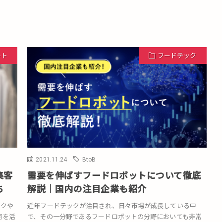
ート
フードテック
2021.11.24
BtoB
集客
需要を伸ばすフードロボットについて徹底
ち
解説｜国内の注目企業も紹介
ークや
近年フードテックが注目され、日々市場が成長している中
術を活
で、その一分野であるフードロボットの分野においても非常