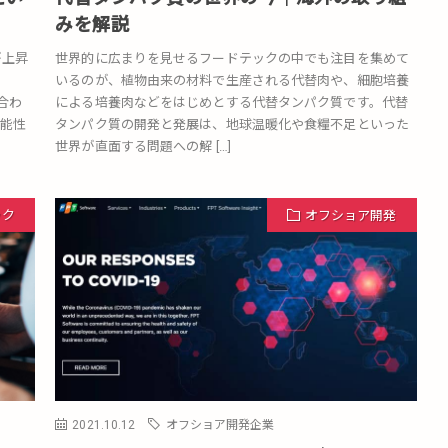
みを解説
が上昇
世界的に広まりを見せるフードテックの中でも注目を集めて
いるのが、植物由来の材料で生産される代替肉や、細胞培養
み合わ
による培養肉などをはじめとする代替タンパク質です。代替
能性
タンパク質の開発と発展は、地球温暖化や食糧不足といった
世界が直面する問題への解 […]
ック
オフショア開発
2021.10.12
オフショア開発企業