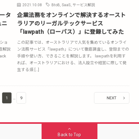
2021.10.08
BtoB
,
SaaS
,
サービス解説
データ
企業法務をオンラインで解決するオースト
ュニ
ラリアのリーガルテックサービス
「lawpath（ローパス）」に登録してみた
ーショ
この記事では、オーストラリアで人気を集めているオンライ
底解説
ン法務サービス「lawpath」について徹底調査し、登録までの
ck
手順や使い方、できることを解説します。 lawpathを利用す
れば、オーストラリアにおける、法人設立や経営に際して発
生する煩 […]
1
…
9
NEXT
Back to Top