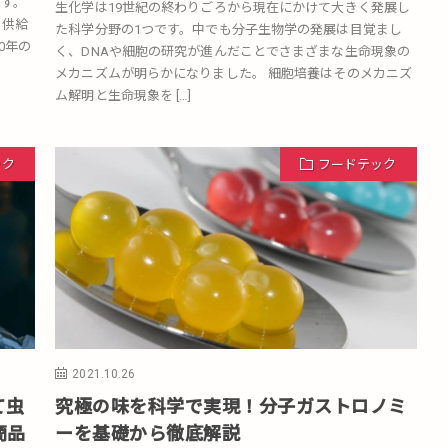
す。
生化学は19世紀の終わりごろから現在にかけて大きく発展し
て供給
た科学分野の1つです。中でも分子生物学の発展は目覚まし
0年の
く、DNAや細胞の研究が進んだことでさまざまな生命現象の
メカニズムが明らかになりました。 細胞培養はそのメカニズ
ム解明と生命現象を […]
ック
フードテック
2021.10.26
て虫
究極の味を科学で実現！分子ガストロノミ
商品
ーを基礎から徹底解説