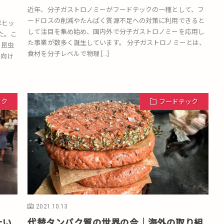
近年、分子ガストロノミーがフードテックの一種として、フ
ードロスの削減やたんぱく質源不足への対策に利用できると
年ヒッ
して注目を集め始め、国内外で分子ガストロノミーを応用し
た。こ
た事業が数多く誕生しています。 分子ガストロノミーとは、
て昆虫
食材を分子レベルで物理 […]
店向け
ック
フードテック
2021.10.13
たい
代替タンパク質の世界の今｜海外の取り組