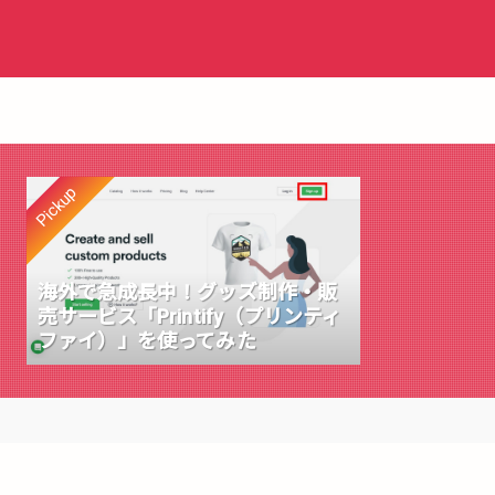
Pickup
海外で急成長中！グッズ制作・販
売サービス「Printify（プリンティ
ファイ）」を使ってみた