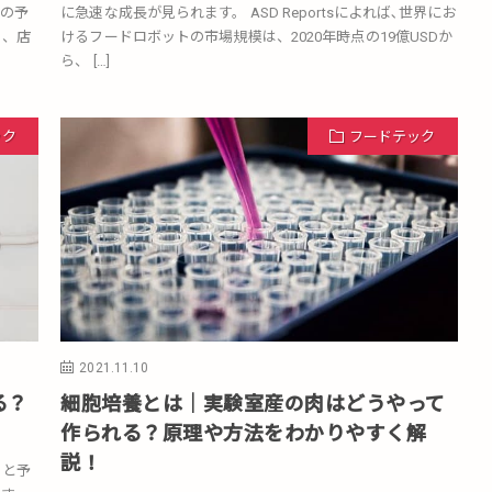
の予
に急速な成長が見られます。 ASD Reportsによれば､世界にお
え、店
けるフードロボットの市場規模は、2020年時点の19億USDか
ら、 […]
ック
フードテック
2021.11.10
る？
細胞培養とは｜実験室産の肉はどうやって
作られる？原理や方法をわかりやすく解
説！
ると予