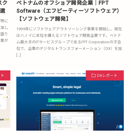
スク
ベトナムのオフショア開発企業｜FPT
選
Software（エフピーティーソフトウェア）
【ソフトウェア開発】
、特に
増加し
1999年にソフトウェアアウトソーシング事業を開始し、現在
く盛り
はハノイに本社を構えるソフトウェア開発企業です。ベトナ
企業が
ム最大手のITサービスグループであるFPT Corporationの子会
社で、企業のデジタルトランスフォーメーション（DX）を加
[…]
ート
DXレポート