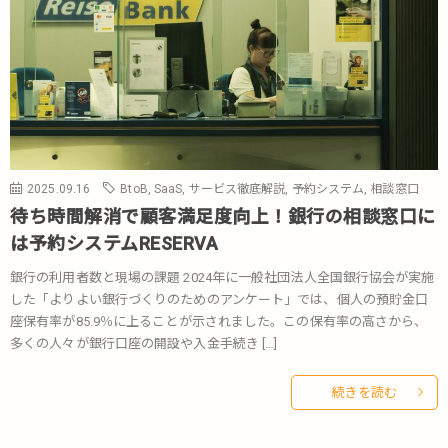
2025.09.16
BtoB
,
SaaS
,
サービス徹底解説
,
予約システム
,
相談窓口
待ち時間解消で顧客満足度向上！銀行の相談窓口に
は予約システムRESERVA
銀行の利用者数と現場の課題 2024年に一般社団法人全国銀行協会が実施
した「よりよい銀行づくりのためのアンケート」では、個人の預貯金口
座保有率が85.9％に上ることが示されました。この保有率の高さから、
多くの人々が銀行口座の開設や入金手続き […]
続きを読む