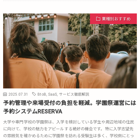
業種別おすすめ
2025.07.31
BtoB
,
SaaS
,
サービス徹底解説
予約管理や来場受付の負担を軽減。学園祭運営には
予約システムRESERVA
大学や専門学校の学園祭は、入学を検討している学生や周辺地域の住民
に向けて、学校の魅力をアピールする絶好の機会です。特に入学志望先
の雰囲気を確かめるために学園祭を訪れる受験生は多く、学校側にとっ