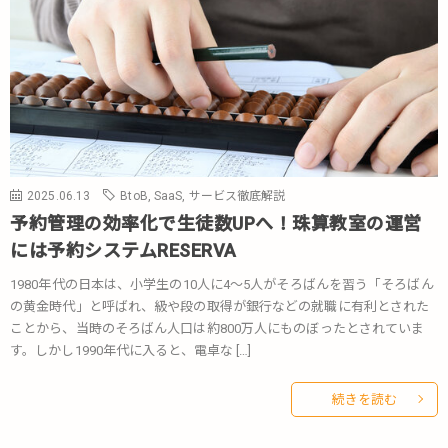
2025.06.13
BtoB
,
SaaS
,
サービス徹底解説
予約管理の効率化で生徒数UPへ！珠算教室の運営
には予約システムRESERVA
1980年代の日本は、小学生の10人に4～5人がそろばんを習う「そろばん
の黄金時代」と呼ばれ、級や段の取得が銀行などの就職に有利とされた
ことから、当時のそろばん人口は約800万人にものぼったとされていま
す。しかし1990年代に入ると、電卓な […]
続きを読む