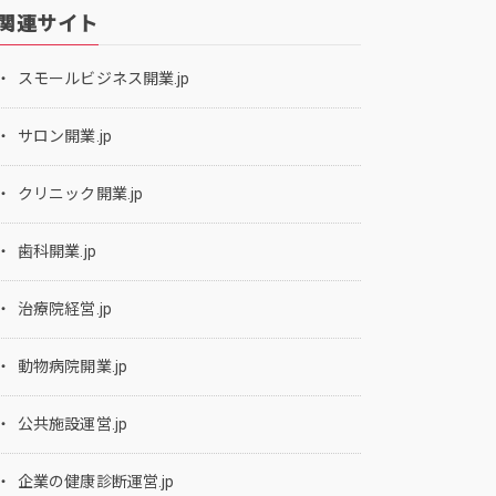
関連サイト
スモールビジネス開業.jp
サロン開業.jp
クリニック開業.jp
歯科開業.jp
治療院経営.jp
動物病院開業.jp
公共施設運営.jp
企業の健康診断運営.jp