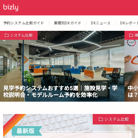
予約システム比較ガイド
業種別DXガイド
DXニュース
DXレポー
システム比較
見学予約システムおすすめ5選｜施設見学・学
中
校説明会・モデルルーム予約を効率化
は
Pickup
システム比較