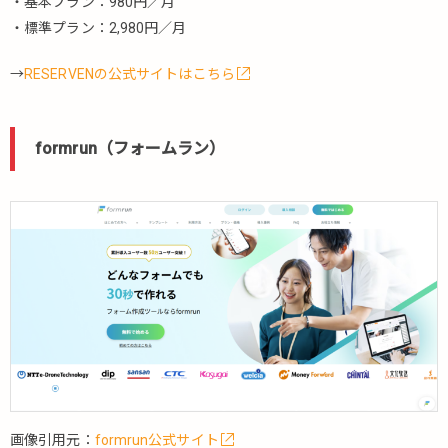
Direct
・基本プラン：980円／月
Reserve（ダ
・標準プラン：2,980円／月
イレクトリ
ザーブ）
→
RESERVENの公式サイトはこちら
5.1.9.
予約箱
formrun（フォームラン）
5.1.10.
L.B.B.Cloud（エ
ルビービークラ
ウド）
5.1.11.
STAR
RESERVE（ス
ターリザー
ブ）
5.1.12.
EPARK（イ
ーパーク）
画像引用元：
formrun公式サイト
5.1.13.