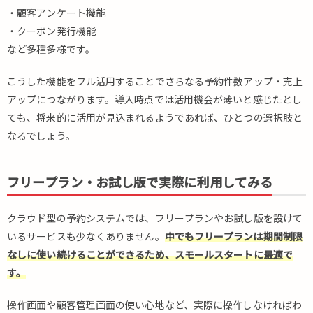
テム
・顧客アンケート機能
23
・クーポン発行機能
選
など多種多様です。
4.1.
多様
こうした機能をフル活用することでさらなる予約件数アップ・売上
な業
アップにつながります。導入時点では活用機会が薄いと感じたとし
種で
使え
ても、将来的に活用が見込まれるようであれば、ひとつの選択肢と
る無
なるでしょう。
料の
予約
シス
フリープラン・お試し版で実際に利用してみる
テム
4.1.1.
クラウド型の予約システムでは、フリープランやお試し版を設けて
RESERVA（レ
いるサービスも少なくありません。
中でもフリープランは期間制限
ゼルバ）
なしに使い続けることができるため、スモールスタートに最適で
4.1.2.
す。
RESERVEN（リ
ザーブン）
操作画面や顧客管理画面の使い心地など、実際に操作しなければわ