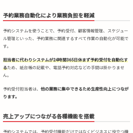
業務
自動
予約業務自動化により業務負担を軽減
化に
より
業務
予約システムを使うことで、予約受付、顧客情報管理、スケジュー
負担
ル管理といった、予約業務に関連するすべて作業の自動化が可能で
を軽
す。
減
1.2.
担当者に代わりシステムが24時間365日休まず予約受付を自動化す
売上
る
ため、紙台帳の記載や、電話予約対応などの手間は掛かりませ
アッ
ん。
プに
つな
予約受付担当者は、
他の業務に集中できるため生産性向上につなが
がる
各種
ります。
機能
を搭
載
売上アップにつながる各種機能を搭載
1.3.
誰で
予約システムでは、予約受付機能だけではなくビジネスに役立つ機