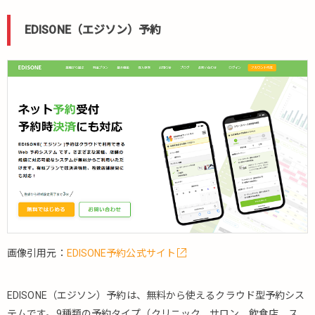
BeautyMerit（ビ
ューティーメリ
EDISONE（エジソン）予約
ット）
5.2.12.
Salon
de
Net（サ
ロン・
ド・ネ
ット）
5.2.13.
Kalonade（カ
ロネード）
5.2.14.
KANZASHI（か
画像引用元：
EDISONE予約公式サイト
んざし）
5.2.15.
EDISONE（エジソン）予約は、無料から使えるクラウド型予約シス
リザヨ
テムです。9種類の予約タイプ（クリニック、サロン、飲食店、ス
ヤ