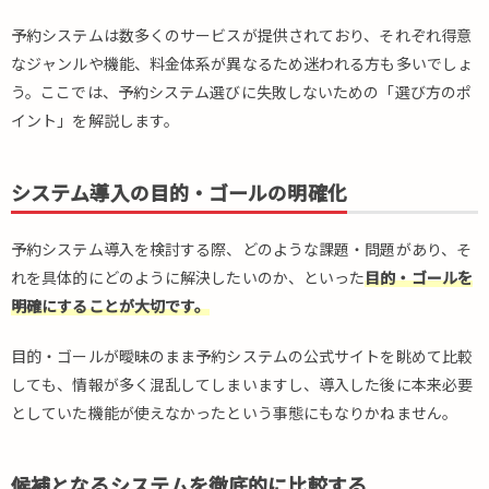
ステ
ムを
予約システムは数多くのサービスが提供されており、それぞれ得意
徹底
なジャンルや機能、料金体系が異なるため迷われる方も多いでしょ
的に
う。ここでは、予約システム選びに失敗しないための「選び方のポ
比較
する
イント」を解説します。
3.3.
予約
システム導入の目的・ゴールの明確化
シス
テム
導入
予約システム導入を検討する際、どのような課題・問題があり、そ
後の
れを具体的にどのように解決したいのか、といった
目的・ゴールを
事業
明確にすることが大切です。
成長
を見
目的・ゴールが曖昧のまま予約システムの公式サイトを眺めて比較
据え
て検
しても、情報が多く混乱してしまいますし、導入した後に本来必要
討す
としていた機能が使えなかったという事態にもなりかねません。
る
3.4.
候補となるシステムを徹底的に比較する