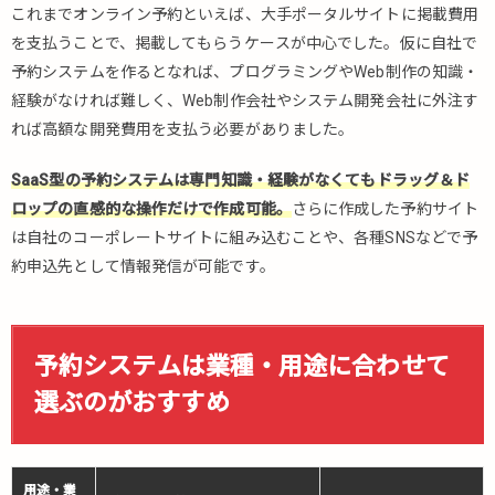
これまでオンライン予約といえば、大手ポータルサイトに掲載費用
用途
を支払うことで、掲載してもらうケースが中心でした。仮に自社で
に合
わせ
予約システムを作るとなれば、プログラミングやWeb制作の知識・
て選
経験がなければ難しく、Web制作会社やシステム開発会社に外注す
ぶの
れば高額な開発費用を支払う必要がありました。
がお
すす
SaaS型の予約システムは専門知識・経験がなくてもドラッグ＆ド
め
ロップの直感的な操作だけで作成可能。
さらに作成した予約サイト
3.
は自社のコーポレートサイトに組み込むことや、各種SNSなどで予
予
約申込先として情報発信が可能です。
約
シ
ス
テ
予約システムは業種・用途に合わせて
ム
を
選ぶのがおすすめ
選
ぶ
際
の4
用途・業