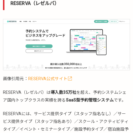
freee（フ
RESERVA（レゼルバ）
リー）予
約
4.1.9.
Square（ス
クエア）予
約
4.1.10.
MOSH（モ
ッシュ）
4.1.11.
画像引用元：
RESERVA公式サイト
SelectType（セ
レクトタイプ）
RESERVA（レゼルバ）は
導入数35万社
を超え、予約システムシェ
4.1.12.
ア国内トップクラスの実績を誇る
SaaS型予約管理システム
です。
まめわ
ざ
RESERVAには、サービス提供タイプ（スタッフ指名なし）／サー
4.2.
ビス提供タイプ（スタッフ指名あり）／スクール・アクティビティ
専門
タイプ／イベント・セミナータイプ／施設予約タイプ／宿泊施設予