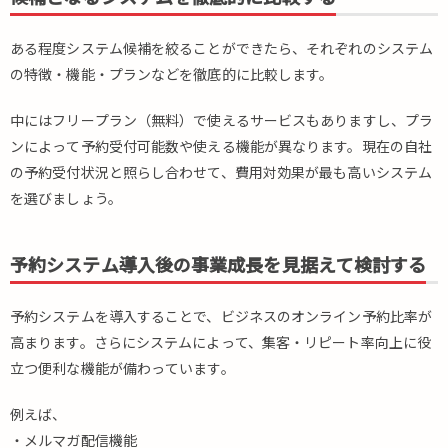
フリ
ープ
ラ
ある程度システム候補を絞ることができたら、それぞれのシステム
ン・
の特徴・機能・プランなどを徹底的に比較します。
お試
し版
中にはフリープラン（無料）で使えるサービスもありますし、プラ
で実
ンによって予約受付可能数や使える機能が異なります。現在の自社
際に
利用
の予約受付状況と照らし合わせて、費用対効果が最も高いシステム
して
を選びましょう。
みる
4.
予約システム導入後の事業成長を見据えて検討する
フリ
ー
（無
予約システムを導入することで、ビジネスのオンライン予約比率が
料）
高まります。さらにシステムによって、集客・リピート率向上に役
プラ
立つ便利な機能が備わっています。
ンが
ある
予約
例えば、
シス
・メルマガ配信機能