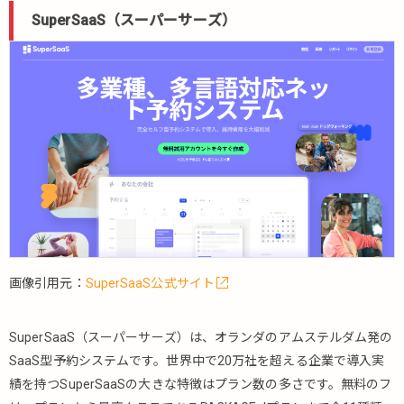
ューティポ
SuperSaaS（スーパーサーズ）
スサロン）
5.3.
飲食
店に
特化
した
予約
シス
テム
5.3.1.
トレタ
予約台
帳
画像引用元：
SuperSaaS公式サイト
5.3.2.
レスラ
SuperSaaS（スーパーサーズ）は、オランダのアムステルダム発の
ク
SaaS型予約システムです。世界中で20万社を超える企業で導入実
5.3.3.
績を持つSuperSaaSの大きな特徴はプラン数の多さです。無料のフ
ebica（エ