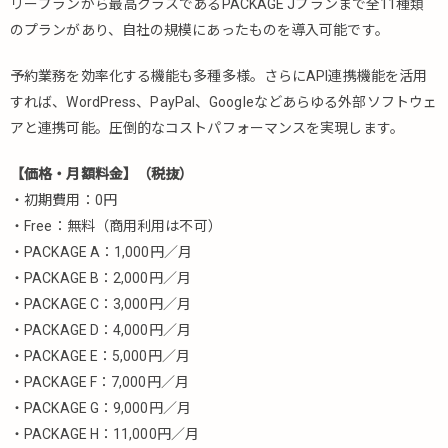
リープランから最高クラスであるPACKAGE Jプランまで全11種類
ビカ）
のプランがあり、自社の規模にあったものを導入可能です。
5.3.4.
TableCheck（テ
予約業務を効率化する機能も多種多様。さらにAPI連携機能を活用
ーブルチェッ
すれば、WordPress、PayPal、Googleなどあらゆる外部ソフトウェ
ク）
アと連携可能。圧倒的なコストパフォーマンスを実現します。
5.3.5.
OpenTable（オ
【価格・月額料金】（税抜）
ープンテーブ
・初期費用：0円
ル）
・Free：無料（商用利用は不可）
5.3.6.
・PACKAGE A：1,000円／月
UMaT（ウ
・PACKAGE B：2,000円／月
マッタ）
・PACKAGE C：3,000円／月
5.4.
・PACKAGE D：4,000円／月
会議
・PACKAGE E：5,000円／月
室予
・PACKAGE F：7,000円／月
約に
特化
・PACKAGE G：9,000円／月
した
・PACKAGE H：11,000円／月