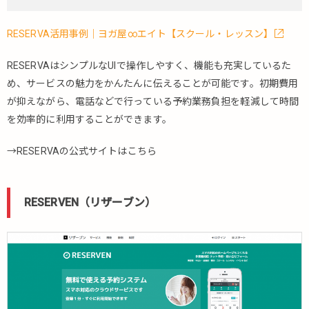
テ
ム
80
RESERVA活用事例｜ヨガ屋∞エイト【スクール・レッスン】
選
RESERVAはシンプルなUIで操作しやすく、機能も充実しているた
5.1.
多様
め、サービスの魅力をかんたんに伝えることが可能です。初期費用
な業
が抑えながら、電話などで行っている予約業務負担を軽減して時間
種で
を効率的に利用することができます。
使え
る予
→RESERVAの公式サイトはこちら
約シ
ステ
ム
RESERVEN（リザーブン）
5.1.1.
ChoiceRESERVE（チ
ョイスリザーブ）
5.1.2.
eReserve（イ
ーリザーブ）