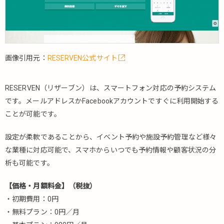
5.1.3.
リザエ
ン
5.1.4.
osaerunet（お
画像引用元：
RESERVEN公式サイト
さえるネッ
ト）
RESERVEN（リザーブン）は、スマートフォン対応の予約システム
5.1.5.
EIPrO（エ
です。メールアドレスかFacebookアカウントですぐに利用開始する
イプロ）
ことが可能です。
5.1.6.
設定が柔軟であることから、イベント予約や施設予約管理など様々
BrovalApp（ブ
ローバルアッ
な業種に対応可能で、スマホからいつでも予約情報や顧客状況の分
プ）
析も可能です。
5.1.7.
【価格・月額料金】（税抜）
Goope（グ
ーペ）
・初期費用：0円
・無料プラン：0円／月
5.1.8.