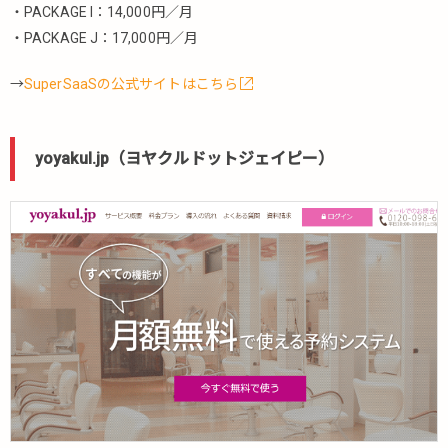
予約
・PACKAGE I：14,000円／月
シス
・PACKAGE J：17,000円／月
テム
5.4.1.
→
SuperSaaSの公式サイトはこちら
RESERVA
fc（レゼ
ルバエフ
yoyakul.jp（ヨヤクルドットジェイピー）
シー）
5.4.2.
touch-
mee（タ
ッチミ
ー）
5.4.3.
iMeeting-
R（アイ
ミーティ
ングアー
ル）