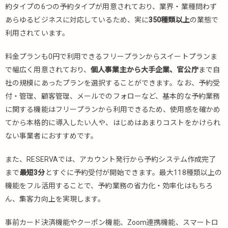
業種
約タイプの6つの予約タイプが用意されており、業界・業種問わず
に特
あらゆるビジネスに対応しているため、実に
350種類以上
の業態で
化し
た無
利用されています。
料の
予約
料金プランも0円で利用できるフリープランからスイートプランま
シス
で幅広く用意されており、
個人事業主から大手企業、官公庁
まで自
テム
社の規模にあったプランを選択することができます。なお、予約受
4.2.1.
付・管理、顧客管理、メールでのフォローなど、基本的な予約業務
RESERVA（レ
に関する機能はフリープランから利用できるため、使用感を確かめ
ゼルバ）（施
てから本格的に導入したい人や、はじめはあまりコストをかけられ
設予約）
ない事業者におすすめです。
4.2.2.
りざぶ
また、RESERVAでは、アカウント発行から予約システム作成完了
郎（施
まで
最短3分
とすぐに予約受付が開始できます。最大118種類以上の
設予
約）
機能をフル活用することで、予約業務の省力化・効率化はもちろ
ん、集客力向上を実現します。
4.2.3.
Restaurant
事前カード決済機能やクーポン機能、Zoom連携機能、スマートロ
BOARD（レ