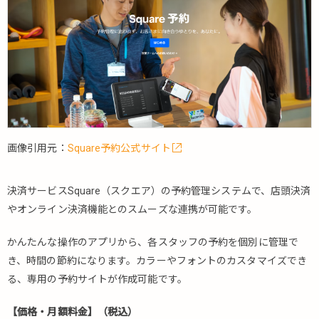
coYOYAKU（コ
ヨヤク）
5.7.2.
UbqBooking（ユ
ービーキューブ
ッキング）
5.7.3.
upnow（ア
ップナウ）
画像引用元：
Square予約公式サイト
5.8.
病
決済サービスSquare（スクエア）の予約管理システムで、店頭決済
院・
やオンライン決済機能とのスムーズな連携が可能です。
クリ
ニッ
クに
かんたんな操作のアプリから、各スタッフの予約を個別に管理で
特化
き、時間の節約になります。カラーやフォントのカスタマイズでき
した
る、専用の予約サイトが作成可能です。
予約
シス
【価格・月額料金】（税込）
テム