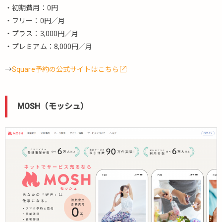
・初期費用：0円
5.8.1.
・フリー：0円／月
RESERVA
・プラス：3,000円／月
md
・プレミアム：8,000円／月
5.8.2.
メディ
→
Square予約の公式サイトはこちら
カル革
命
5.8.3.
MOSH（モッシュ）
3Bees（ス
リービー
ズ）
5.8.4.
ジニー
5.8.5.
ドクタ
ーキュ
ーブ