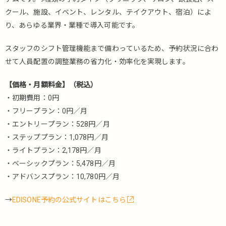
クール、施設、イベント、レンタル、テイクアウト、宿泊）によ
5.2.16.
り、あらゆる業界・業種で導入可能です。
CSNEXT（シ
ーエスネク
スト）
スタッフのシフト管理機能まで備わっているため、予約状況に合わ
せて人員配置の調整業務の省力化・効率化を実現します。
5.2.17.
saloriza（サ
【価格・月額料金】（税込）
ロリザ）
・初期費用：0円
5.2.18.
・フリープラン：0円／月
Suzume（ス
・エントリープラン：528円／月
ズメ）
・ステッププラン：1,078円／月
5.2.19.
・ライトプラン：2,178円／月
リウム
スマイ
・ベーシックプラン：5,478円／月
ル！
・アドバンスプラン：10,780円／月
5.2.20.
→
EDISONE予約の公式サイトはこちら
BEAUTY
POS
SALON（ビ