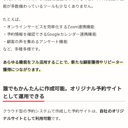
もか
能が多数備わっているツールも少なくありません。
んた
んに
たとえば、
作成
・オンラインサービスを効率化するZoom連携機能
可
能。
・予約情報を確認できるGoogleカレンダー連携機能
オリ
・顧客の声を集めるアンケート機能
ジナ
など、多種多様です。
ル予
約サ
あらゆる機能をフル活用することで、新たな顧客獲得やリピーター
イト
獲得につながります。
とし
て運
用で
誰でもかんたんに作成可能。オリジナル予約サイト
きる
として運用できる
2.
予約
シス
クラウド型の予約システムで作成した予約サイトは、
自社のオリジ
テム
ナルサイトとして利用可能
です。
は業
種・