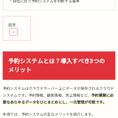
・自社に合う予約システムを判断する基準
目次
1.
予約
シス
テム
予約システムとは？導入すべき3つの
と
メリット
は？
導入
すべ
き3
予約システムはクラウドサーバー上にデータが保存されるクラウド
つの
システムです。予約情報、顧客情報、売上情報など、
予約業務に必
メリ
要なあらゆるデータをひとまとめにし、一元管理が可能です。
ット
1.1.
本項では、予約システムの主なメリットを紹介します。
予約