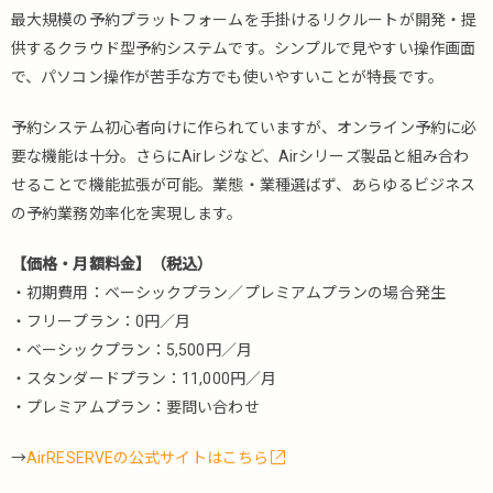
5.2.7.
最大規模の予約プラットフォームを手掛けるリクルートが開発・提
SALON
供するクラウド型予約システムです。シンプルで見やすい操作画面
BOARD（サ
で、パソコン操作が苦手な方でも使いやすいことが特長です。
ロンボー
ド）
予約システム初心者向けに作られていますが、オンライン予約に必
5.2.8.
要な機能は十分。さらにAirレジなど、Airシリーズ製品と組み合わ
reservia（リ
せることで機能拡張が可能。業態・業種選ばず、あらゆるビジネス
ザービア）
の予約業務効率化を実現します。
5.2.9.
coming-
【価格・月額料金】（税込）
soon（カ
・初期費用：ベーシックプラン／プレミアムプランの場合発生
ミングス
ーン）
・フリープラン：0円／月
・ベーシックプラン：5,500円／月
5.2.10.
・スタンダードプラン：11,000円／月
Repitte
BEAUTY（リ
・プレミアムプラン：要問い合わせ
ピッテ ビュ
ーティー）
→
AirRESERVEの公式サイトはこちら
5.2.11.