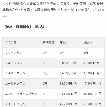
ストランボ
ック連携機能など豊富な機能を搭載しており、予約業務・顧客管理
ード）（飲
業務のDX化を支援する最先端の予約ソリューションを提供していま
食店）
す。
4.2.4.
テイク
【価格・月額料金】（税込）
イーツ
（飲食
店）
プラン名
初期費用
年払い
月払い
4.2.5.
フリープラン
0円
0円
0円
teket（テ
ケト）
ブループラン
0円
3,850円／月
5,500円／月
（イベン
ト予約）
シルバープラン
0円
6,600円／月
8,800円／月
4.2.6.
しんき
ゴールドプラン
0円
13,200円／月
17,600円／月
ゅう予
約（鍼
エンタープライズプラン
0円
23,100円／月
30,800円／月
灸院）
スイートプラン
0円
46,200円／月
61,600円／月
4.2.7.