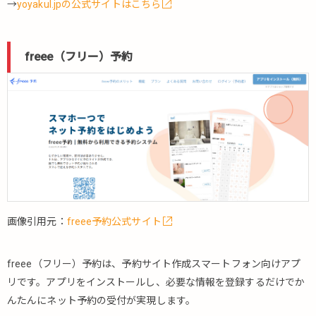
スマー
→
yoyakul.jpの公式サイトはこちら
ト空間
予約
freee（フリー）予約
5.5.
大学
に特
化し
た予
約シ
ステ
ム
5.5.1.
RESERVA
ac（レゼ
画像引用元：
freee予約公式サイト
ルバ エー
シー）
freee（フリー）予約は、予約サイト作成スマートフォン向けアプ
5.6.
リです。アプリをインストールし、必要な情報を登録するだけでか
官公
庁に
んたんにネット予約の受付が実現します。
特化