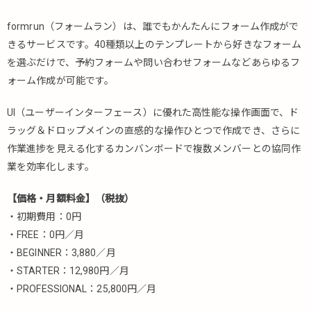
予約管
理シス
formrun（フォームラン）は、誰でもかんたんにフォーム作成がで
テム部
きるサービスです。40種類以上のテンプレートから好きなフォーム
山田太
を選ぶだけで、予約フォームや問い合わせフォームなどあらゆるフ
郎
ォーム作成が可能です。
5.1.14.
ペライ
UI（ユーザーインターフェース）に優れた高性能な操作画面で、ド
チ
ラッグ＆ドロップメインの直感的な操作ひとつで作成でき、さらに
5.2.
作業進捗を見える化するカンバンボードで複数メンバーとの協同作
美容
業を効率化します。
室・
サロ
【価格・月額料金】（税抜）
ンに
・初期費用：0円
特化
した
・FREE：0円／月
予約
・BEGINNER：3,880／月
シス
・STARTER：12,980円／月
テム
・PROFESSIONAL：25,800円／月
5.2.1.