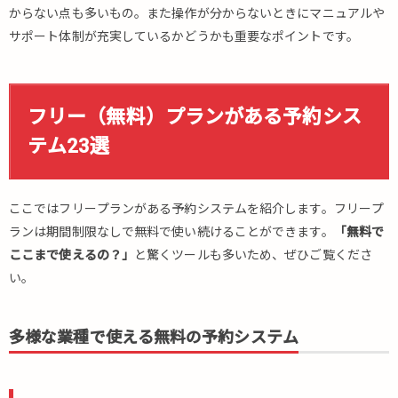
4.1.3.
からない点も多いもの。また操作が分からないときにマニュアルや
formrun（フ
サポート体制が充実しているかどうかも重要なポイントです。
ォームラ
ン）
4.1.4.
フリー（無料）プランがある予約シス
AirRESERVE（エ
アリザーブ）
テム23選
4.1.5.
EDISONE（エ
ジソン）予約
ここではフリープランがある予約システムを紹介します。フリープ
4.1.6.
ランは期間制限なしで無料で使い続けることができます。
「無料で
SuperSaaS（ス
ここまで使えるの？」
と驚くツールも多いため、ぜひご覧くださ
ーパーサーズ）
い。
4.1.7.
yoyakul.jp（ヨ
多様な業種で使える無料の予約システム
ヤクルドット
ジェイピー）
4.1.8.