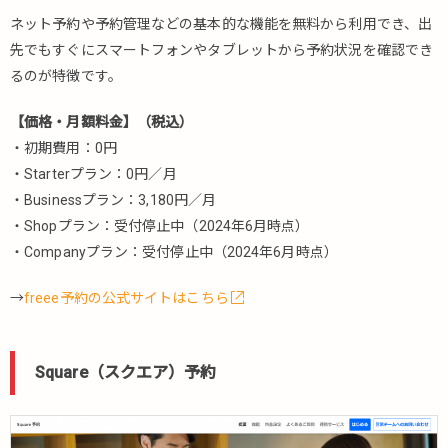
した
ネット予約や予約管理などの基本的な機能を無料から利用でき、出
予約
先でもすぐにスマートフォンやタブレットから予約状況を確認でき
シス
るのが特徴です。
テム
5.6.1.
【価格・月額料金】（税込）
RESERVA
・初期費用：0円
lg（レゼ
・Starterプラン：0円／月
ルバ エル
ジー）
・Businessプラン：3,180円／月
・Shopプラン：受付停止中（2024年6月時点）
5.7.
・Companyプラン：受付停止中（2024年6月時点）
多言
語対
応に
→
freee予約の公式サイトはこちら
特化
した
予約
Square（スクエア）予約
シス
テム
5.7.1.