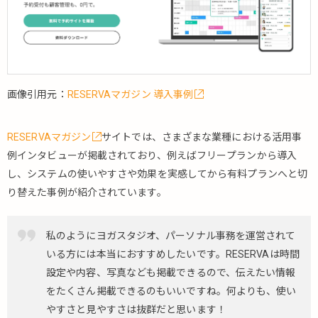
ント予
約）
4.2.11.
Nailie（ネ
イリー）
（サロ
画像引用元：
RESERVAマガジン 導入事例
ン）
5.
RESERVAマガジン
サイトでは、さまざまな業種における活用事
有
例インタビューが掲載されており、例えばフリープランから導入
料
で
し、システムの使いやすさや効果を実感してから有料プランへと切
お
り替えた事例が紹介されています。
す
す
め
私のようにヨガスタジオ、パーソナル事務を運営されて
の
いる方には本当におすすめしたいです。RESERVAは時間
予
設定や内容、写真なども掲載できるので、伝えたい情報
約
シ
をたくさん掲載できるのもいいですね。何よりも、使い
ス
やすさと見やすさは抜群だと思います！