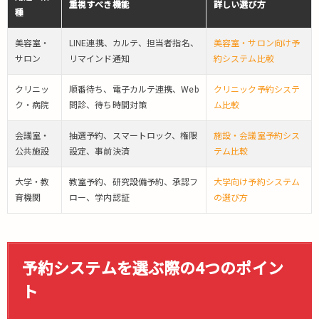
つ
重視すべき機能
詳しい選び方
種
の
ポ
美容室・
LINE連携、カルテ、担当者指名、
美容室・サロン向け予
イ
サロン
リマインド通知
約システム比較
ン
ト
クリニッ
順番待ち、電子カルテ連携、Web
クリニック予約システ
3.1.
ク・病院
問診、待ち時間対策
ム比較
シス
テム
会議室・
抽選予約、スマートロック、権限
施設・会議室予約シス
導入
公共施設
設定、事前決済
テム比較
の目
的・
大学・教
教室予約、研究設備予約、承認フ
大学向け予約システム
ゴー
育機関
ロー、学内認証
の選び方
ルの
明確
化
3.2.
予約システムを選ぶ際の4つのポイン
候補
ト
とな
るシ