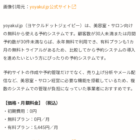
5.4.4.
画像引用元：
yoyakul.jp公式サイト
BRoomHubs（ビ
ールームハブ
ス）
yoyakul.jp（ヨヤクルドットジェイピー）は、美容室・サロン向け
5.4.5.
の無料から使える予約システムです。顧客数が30人未満または月間
予約ル
予約数が30件未満ならば、永年無料で利用でき、有料プランも1カ
ームズ
月の無料トライアルがあるため、比較してから予約システムの導入
5.4.6.
を進めたいという方にぴったりの予約システムです。
Resource
Look（リ
予約サイトの作成や予約管理だけでなく、売り上げ分析やメール配
ソースル
信など、美容室・サロン経営に必要な機能を搭載しているため、複
ック）
数のシステムでの管理が負担になっていた事業者におすすめです。
Click
5.4.7.
Studio
【価格・月額料金】（税込）
Reserve（ク
・初期費用：0円
リックスタ
ジオリザー
・無料プラン：0円／月
ブ）
・有料プラン：5,445円／月
5.4.8.