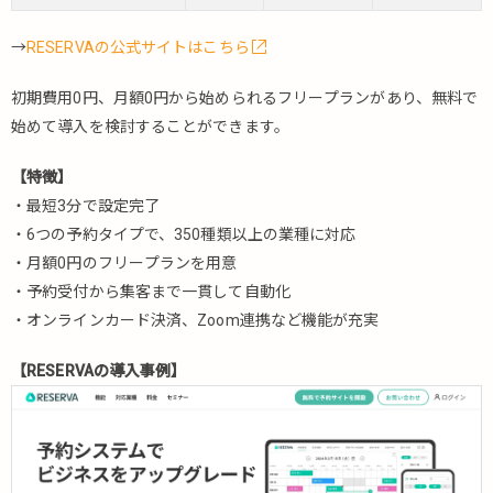
JUKSL（ジ
ュクス
→
RESERVAの公式サイトはこちら
ル）（学
習塾）
初期費用0円、月額0円から始められるフリープランがあり、無料で
4.2.8.
始めて導入を検討することができます。
らいら
いリザ
【特徴】
ーブ
・最短3分で設定完了
（治療
・6つの予約タイプで、350種類以上の業種に対応
院）
・月額0円のフリープランを用意
4.2.9.
・予約受付から集客まで一貫して自動化
LiME（ラ
・オンラインカード決済、Zoom連携など機能が充実
イム）
（美容
院）
【RESERVAの導入事例】
4.2.10.
イベン
トペイ
（イベ