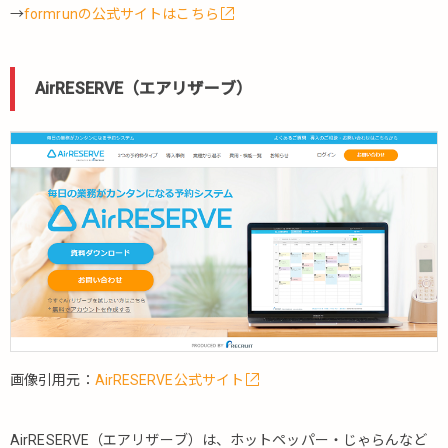
RESERVA（レ
→
formrunの公式サイトはこちら
ゼルバ）
5.2.2.
ヨヤグ
AirRESERVE（エアリザーブ）
ッド
5.2.3.
ResKa（レ
スカ）
5.2.4.
ワンモ
アハン
ド
5.2.5.
BeSALO（ビ
サロ）
画像引用元：
AirRESERVE公式サイト
5.2.6.
RE:RE（リ
リ）
AirRESERVE（エアリザーブ）は、ホットペッパー・じゃらんなど