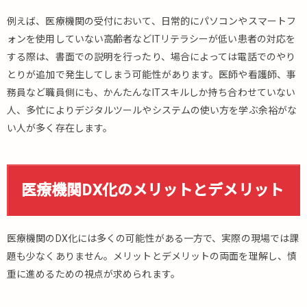
性
例えば、医療機関の受付において、日常的にパソコンやスマートフ
2.
ォンを使用していない高齢者などITリテラシーが低い患者の対応を
医
する際は、書面での説明を行ったり、場合によっては電話でのやり
療
とりが追加で発生してしまう可能性があります。医師や看護師、事
機
務員など職員側にも、かんたんなITスキルしか持ち合わせていない
関
DX
人、多忙によりデジタルツールやシステムの使い方を学ぶ余裕がな
化
い人が多く存在します。
の
メ
リ
ッ
医療機関DX化のメリットとデメリット
ト
と
デ
メ
医療機関のDX化には多くの可能性がある一方で、実際の現場では課
リ
題も少なくありません。メリットとデメリットの両面を理解し、慎
ッ
重に進めるための視点が求められます。
ト
2.1.