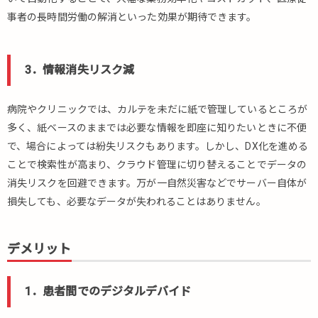
リッ
事者の長時間労働の解消といった効果が期待できます。
ト
2.2.1.
1．患
3．
情報消失リスク減
者間で
のデジ
病院やクリニックでは、カルテを未だに紙で管理しているところが
タルデ
バイド
多く、紙ベースのままでは必要な情報を即座に知りたいときに不便
で、場合によっては紛失リスクもあります。しかし、DX化を進める
2.2.2.
ことで検索性が高まり、クラウド管理に切り替えることでデータの
2．セ
キュリ
消失リスクを回避できます。万が一自然災害などでサーバー自体が
ティ対
損失しても、必要なデータが失われることはありません。
策の必
要性
デメリット
2.2.3.
3．導
入コス
1．患者間でのデジタルデバイド
トの高
さ