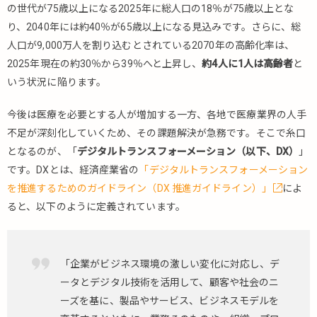
の世代が75歳以上になる2025年に総人口の18％が75歳以上とな
り、2040年には約40％が65歳以上になる見込みです。さらに、総
人口が9,000万人を割り込むとされている2070年の高齢化率は、
2025年現在の約30％から39％へと上昇し、
約4人に1人は高齢者
と
いう状況に陥ります。
今後は医療を必要とする人が増加する一方、各地で医療業界の人手
不足が深刻化していくため、その課題解決が急務です。そこで糸口
となるのが、「
デジタルトランスフォーメーション（以下、DX）
」
です。DXとは、経済産業省の
「デジタルトランスフォーメーション
を推進するためのガイドライン（DX 推進ガイドライン）」
によ
ると、以下のように定義されています。
「企業がビジネス環境の激しい変化に対応し、デ
ータとデジタル技術を活用して、顧客や社会のニ
ーズを基に、製品やサービス、ビジネスモデルを