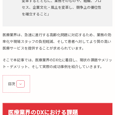
変革するとともに、業務そのものや、組織、プロ
セス、企業文化・風土を変革し、競争上の優位性
を確立すること」
医療業界は、急速に進行する高齢化問題に対応するため、業務の効
率化や現場スタッフの負担軽減、そして患者へ対してより質の高い
医療サービスを提供することが求められています。
そこで本記事では、医療業界のDX化に着目し、現状の課題やメリッ
ト・デメリット、そして実際の成功事例を紹介していきます。
目次
1.
医
療
業
医療業界のDXにおける課題
界