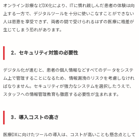
オンライン診療などDX化により、ITに慣れ親しんだ患者の体験は向
3.
医
上する一方で、デジタルツールを十分に使いこなすことができない
療
人は恩恵を享受できず、両者の間で受けられるはずの医療に格差が
業
生じてしまう恐れがあります。
界
に
お
2．セキュリティ対策の必要性
け
る
DX
デジタル化が進むと、患者の個人情報などすべてのデータをシステ
導
ム上で管理することになるため、情報漏洩のリスクを考慮しなけれ
入
事
ばなりません。セキュリティが強力なシステムを選択したうえで、
例
スタッフへの情報管理教育も徹底する必要性が生まれます。
3.1.
1．予
約シ
3．導入コスト
の高さ
ステ
ム
医療DXに向けたツールの導入は、コストが高いことも懸念点として
3.2.