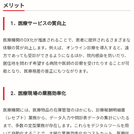
メリット
メリ
ット
2.1.1.
1．医療サービスの質向上
1．医
療サー
医療機関のDX化が推進されることで、患者に提供されるさまざまな
ビスの
質向上
体験の質が向上します。例えば、オンライン診療を導入すると、遠
方であっても受診ができるようになるほか、院内感染を防いだり、
2.1.2.
2．医
居住地を問わず希望する病院や医師の診察を受けたりすることが可
療現場
能となり、医療格差の是正にもつながります。
の業務
効率化
2.1.3.
2．医療現場の業務効率化
3．情
報消失
医療機関には、医療物品の在庫管理のほかにも、診療報酬明細書
リスク
減
（レセプト）業務から、データ入力や問診表データの集計にいたる
まで、多数の定型業務が存在します。これらをデジタルツールを用
2.2.
いて自動化することで、大幅な業務効率化やコストカット、医療従
デメ