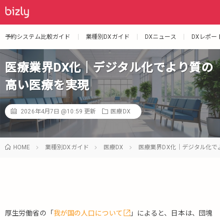
予約システム比較ガイド
業種別DXガイド
DXニュース
DXレポー
医療業界DX化｜デジタル化でより質の
高い医療を実現
2026年4月7日 @10:59
更新
医療DX
HOME
業種別DXガイド
医療DX
医療業界DX化｜デジタル化で
厚生労働省の「
我が国の人口について
」によると、日本は、団塊