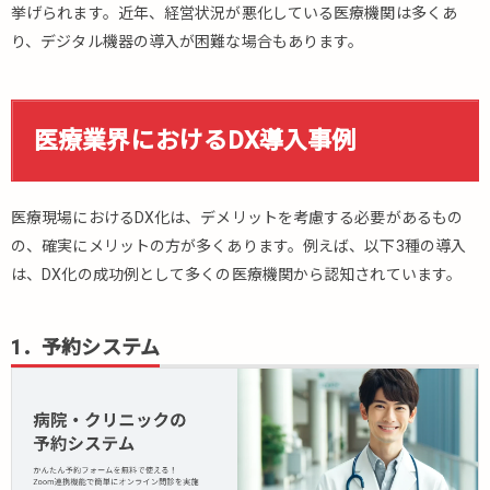
挙げられます。近年、経営状況が悪化している医療機関は多くあ
2．
り、デジタル機器の導入が困難な場合もあります。
RPA（ロ
ボティッ
ク・プ
ロセ
医療業界におけるDX導入事例
ス・オ
ートメ
ーショ
ン）
医療現場におけるDX化は、デメリットを考慮する必要があるもの
3．医療
3.3.
の、確実にメリットの方が多くあります。例えば、以下3種の導入
MaaS（Mobility
は、DX化の成功例として多くの医療機関から認知されています。
as a Service）
4.
1．予約システム
ま
と
め