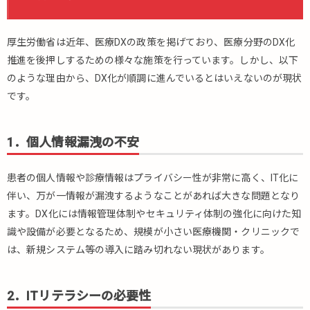
の
DX
厚生労働省は近年、医療DXの政策を掲げており、医療分野のDX化
に
お
推進を後押しするための様々な施策を行っています。しかし、以下
け
のような理由から、DX化が順調に進んでいるとはいえないのが現状
る
です。
課
題
1.1.
1．個人情報漏洩の不安
1．個
人情
患者の個人情報や診療情報はプライバシー性が非常に高く、IT化に
報漏
伴い、万が一情報が漏洩するようなことがあれば大きな問題となり
洩の
不安
ます。DX化には情報管理体制やセキュリティ体制の強化に向けた知
識や設備が必要となるため、規模が小さい医療機関・クリニックで
1.2.
は、新規システム等の導入に踏み切れない現状があります。
2．IT
リテ
ラシ
ーの
2．ITリテラシーの必要性
必要