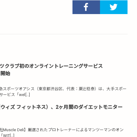
ツクラブ初のオンライントレーニングサービス
を開始
スポーツオアシス（東京都渋谷区、代表：粟辻󠄀稔泰）は、大手スポー
ビス「wel[…]
ess（ウィズ フィットネス）、2ヶ月間のダイエットモニター
uscle Deli】厳選されたプロトレーナーによるマンツーマンのオン
IT[…]