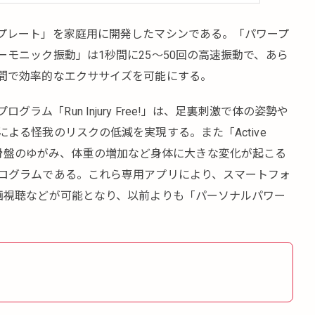
プレート」を家庭用に開発したマシンである。「パワープ
モニック振動」は1秒間に25〜50回の高速振動で、あら
間で効率的なエクササイズを可能にする。
たプログラム「Run Injury Free!」は、足裏刺激で体の姿勢や
よる怪我のリスクの低減を実現する。また「Active
s」は骨盤のゆがみ、体重の増加など身体に大きな変化が起こる
ログラムである。これら専用アプリにより、スマートフォ
画視聴などが可能となり、以前よりも「パーソナルパワー