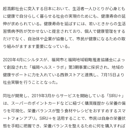
超高齢社会に突入する日本において、生活者一人ひとりが心身とも
に健康で自分らしく暮らせる社会の実現のためにも、健康寿命の延
伸が求められている。健康寿命を延ばすには、若いときからの生活
習慣病予防が欠かせないと提言されており、個人で健康管理をする
だけでなく、自治体や企業が協働して、市民が健康になるための取
り組みがますます重要になっている。
2020年4月にシルタスが、福岡市と福岡地域戦略推進協議会によっ
て創設された「福岡ヘルス・ラボ」第3期事業に採択され、地域の
健康サポートに力を入れている西鉄ストアと連携し、7月15日より
社会実験を行うこととなった。
同社が開発し、2019年3月からサービスを開始している「SIRU＋」
は、スーパーのポイントカードなどに紐づく購買履歴から栄養の偏
りを可視化、栄養バランスが整う食材やレシピをおすすめするスマ
ートフォンアプリ。SIRU＋を活用することで、市民は自身の栄養状
態を手軽に把握でき、栄養バランスを整えるために何を購入すれば