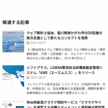
関連する記事
ウェブ解析士協会、香川県東かがわ市のDX促進の
後方支援として新たなコンセプトを発表
2021.06.07
【一般社団法人ウェブ解析士協会】ウェブ解析士協会（東京
都新宿区、代表：江尻俊章）は、ウェブマーケティングに馴
染みのない初心者を対象に、2021年7月か[…]
シフトプラス、LGWAN専用自治体職員勤怠管理シ
ステム「AMS（エーエムエス）」をリリース
2021.08.27
【シフトプラス株式会社】シフトプラス（大阪府大阪市、代
表：中尾裕也）は、自治体職員の出退勤記録、時間外勤務や
休暇申請などをLGWAN環境で管理するシス[…]
Web完結型クラウド契約サービス「クラウドサイ
ン」を運営する弁護士ドットコムと高知県が実証実