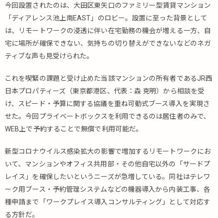
今回設置されたのは、大田区東矢口のファミリー型賃貸マンション
「ディアレンス池上南EAST」のロビー。設置に至った背景として
は、リモートワークの浸透に伴い在宅勤務の機会が増える一方、自
宅に場所が確保できない、気持ちの切り替えができないなどのネガ
ティブな声も見受けられた。
これを喫緊の課題と受け止めた当該マンションの所有者であるJR西
日本プロパティーズ（東京都港区、代表：森 克明）から相談を受
け、スピード・予算に関する協議を重ね可動式ブース導入を実現さ
せた。今回プライベートボックスを利用できるのは居住者のみで、
WEB上で予約することで無償で利用可能だ。
新型コロナウイルス感染拡大の影響で増加するリモートワークにお
いて、マンションやオフィス共用部・その他自宅以外の「サードプ
レイス」を確保したいというニーズが急増している。同社はテレワ
ーク用ブース・予約管理システムなどの機器導入から内装工事、各
種申請まで「ワークプレイス導入コンサルティング」として対応す
る方針だ。