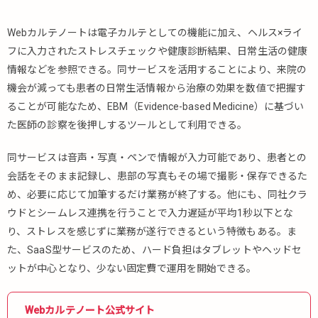
Webカルテノートは電子カルテとしての機能に加え、ヘルス×ライ
フに入力されたストレスチェックや健康診断結果、日常生活の健康
情報などを参照できる。同サービスを活用することにより、来院の
機会が減っても患者の日常生活情報から治療の効果を数値で把握す
ることが可能なため、EBM（Evidence-based Medicine）に基づい
た医師の診察を後押しするツールとして利用できる。
同サービスは音声・写真・ペンで情報が入力可能であり、患者との
会話をそのまま記録し、患部の写真もその場で撮影・保存できるた
め、必要に応じて加筆するだけ業務が終了する。他にも、同社クラ
ウドとシームレス連携を行うことで入力遅延が平均1秒以下とな
り、ストレスを感じずに業務が遂行できるという特徴もある。ま
た、SaaS型サービスのため、ハード負担はタブレットやヘッドセ
ットが中心となり、少ない固定費で運用を開始できる。
Webカルテノート公式サイト