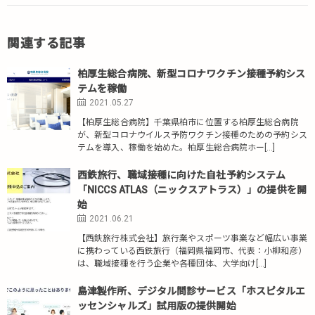
関連する記事
柏厚生総合病院、新型コロナワクチン接種予約シス
テムを稼働
2021.05.27
【柏厚生総合病院】千葉県柏市に位置する柏厚生総合病院
が、新型コロナウイルス予防ワクチン接種のための予約シス
テムを導入、稼働を始めた。柏厚生総合病院ホー[…]
西鉄旅行、職域接種に向けた自社予約システム
「NICCS ATLAS（ニックスアトラス）」の提供を開
始
2021.06.21
【西鉄旅行株式会社】旅行業やスポーツ事業など幅広い事業
に携わっている西鉄旅行（福岡県福岡市、代表：小柳和彦）
は、職域接種を行う企業や各種団体、大学向け[…]
島津製作所、デジタル問診サービス「ホスピタルエ
ッセンシャルズ」試用版の提供開始