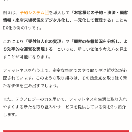
DX
活
例えば、
予約システム
を導入して「
お客様との予約・決済・顧客
用
情報・来店来場状況をデジタル化し、一元化して管理する
」ことも
例
DX化の例の1つです。
2.1.
1.顧
これにより「
受付無人化の実現
」や「
顧客の在籍状況を分析し、よ
客の
り効率的な運営を実現する
運動
」といった、新しい価値や考え方を見出
情報
すことが可能になります。
をデ
ジタ
フィットネスを行う上で、密室な空間でのやり取りや混雑状況が心
ル上
配されています。このような取り組みは、その懸念点を取り除く新
で可
たな価値を生み出すでしょう。
視化
2.2.
また、テクノロジーの力を用いて、フィットネスを生活に取り入れ
2.ジ
やすくする新たな取り組みやサービスを提供している例を3つ紹介
ム運
します。
営を
AI化
2.3.