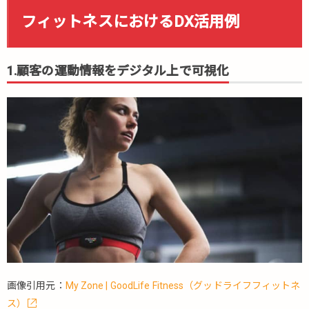
3.ヘ
フィットネスにおけるDX活用例
ルス
ケア
アプ
1.顧客の運動情報をデジタル上で可視化
リケ
ーシ
ョン
3.
フ
ィ
ッ
ト
ネ
ス
の
未
来
4.
画像引用元：
My Zone | GoodLife Fitness（グッドライフフィットネ
ま
ス）
と