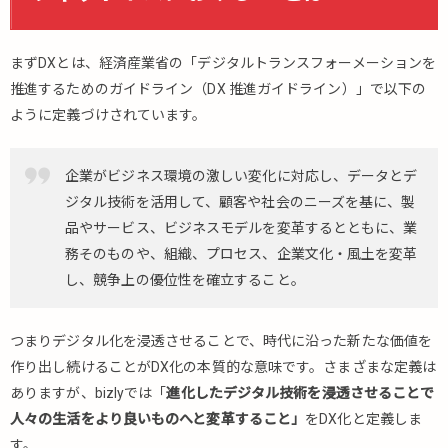
ト
ネ
ス
まずDXとは、経済産業省の「デジタルトランスフォーメーションを
に
お
推進するためのガイドライン（DX 推進ガイドライン）」で以下の
け
ように定義づけされています。
る
DX
と
企業がビジネス環境の激しい変化に対応し、データとデ
は
ジタル技術を活用して、顧客や社会のニーズを基に、製
2.
品やサービス、ビジネスモデルを変革するとともに、業
フ
務そのものや、組織、プロセス、企業文化・風土を変革
ィ
し、競争上の優位性を確立すること。
ッ
ト
ネ
つまりデジタル化を浸透させることで、時代に沿った新たな価値を
ス
作り出し続けることがDX化の本質的な意味です。さまざまな定義は
に
お
ありますが、bizlyでは「
進化したデジタル技術を浸透させることで
け
人々の生活をより良いものへと変革すること」
をDX化と定義しま
る
す。