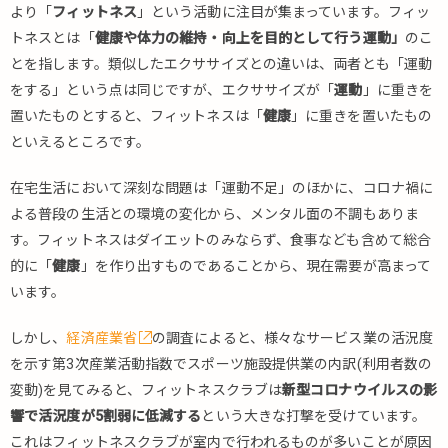
より「
フィットネス
」という活動に注目が集まっています。フィッ
トネスとは「
健康や体力の維持・向上を目的として行う運動」
のこ
とを指します。類似したエクササイズとの違いは、両者とも「運動
をする」という点は同じですが、エクササイズが「
運動
」に重きを
置いたものとすると、フィットネスは「
健康
」に重きを置いたもの
といえるところです。
在宅生活において深刻な問題は「運動不足」のほかに、コロナ禍に
よる普段の生活との環境の変化から、メンタル面の不調もありま
す。フィットネスはダイエットのみならず、食事なども含めて総合
的に「
健康
」を作り出すものであることから、現在需要が高まって
います。
しかし、
経済産業省
の調査によると、様々なサービス業の活況度
を示す第3次産業活動指数でスポーツ施設提供業の内訳(利用者数の
変動)を見てみると、フィットネスクラブは
新型コロナウイルスの影
響で活況度が5割弱に低減する
という大きな打撃を受けています。
これはフィットネスクラブが室内で行われるものが多いことが原因