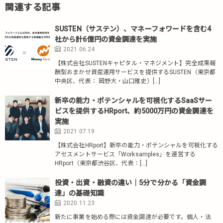
関連する記事
SUSTEN（サステン）、マネーフォワードを含む4
社から計6億円の資金調達を実施
2021.06.24
【株式会社SUSTENキャピタル・マネジメント】完全成果報
酬型おまかせ資産運用サービスを提供するSUSTEN（東京都
中央区、代表： 岡野大・山口雅史）[…]
新卒の能力・ポテンシャルを可視化するSaaSサー
ビスを提供するHRport、約5000万円の資金調達を
実施
2021.07.19
【株式会社HRport】新卒の能力・ポテンシャルを可視化する
アセスメントサービス「Worksamples」を運営する
HRport（東京都渋谷区、代表：[…]
投資・出資・融資の違い｜5分で分かる「資金調
達」の基礎知識
2020.11.23
新たに事業を始める際には資金調達が必要です。個人・法