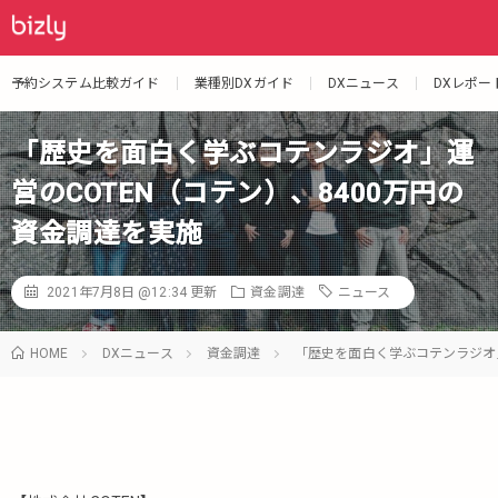
予約システム比較ガイド
業種別DXガイド
DXニュース
DXレポー
「歴史を面白く学ぶコテンラジオ」運
営のCOTEN（コテン）、8400万円の
資金調達を実施
2021年7月8日 @12:34
更新
資金調達
ニュース
HOME
DXニュース
資金調達
「歴史を面白く学ぶコテンラジオ」