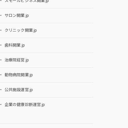
スモールビジネス開業.jp
サロン開業.jp
クリニック開業.jp
歯科開業.jp
治療院経営.jp
動物病院開業.jp
公共施設運営.jp
企業の健康診断運営.jp