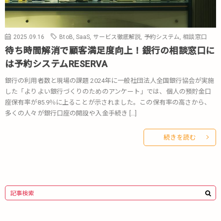
2025.09.16
BtoB
,
SaaS
,
サービス徹底解説
,
予約システム
,
相談窓口
待ち時間解消で顧客満足度向上！銀行の相談窓口に
は予約システムRESERVA
銀行の利用者数と現場の課題 2024年に一般社団法人全国銀行協会が実施
した「よりよい銀行づくりのためのアンケート」では、個人の預貯金口
座保有率が85.9％に上ることが示されました。この保有率の高さから、
多くの人々が銀行口座の開設や入金手続き […]
続きを読む