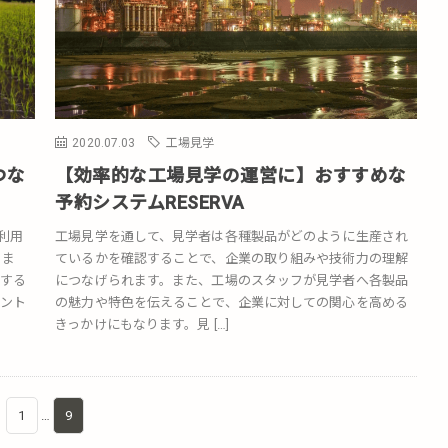
2020.07.03
工場見学
つな
【効率的な工場見学の運営に】おすすめな
予約システムRESERVA
利用
工場見学を通して、見学者は各種製品がどのように生産され
きま
ているかを確認することで、企業の取り組みや技術力の理解
する
につなげられます。また、工場のスタッフが見学者へ各製品
ント
の魅力や特色を伝えることで、企業に対しての関心を高める
きっかけにもなります。見 […]
1
…
9