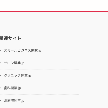
関連サイト
スモールビジネス開業.jp
サロン開業.jp
クリニック開業.jp
歯科開業.jp
治療院経営.jp