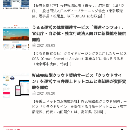
【長野県塩尻市】長野県塩尻市（市長：小口利幸）は8月2
日、一般社団法人日本ディープラーニング協会（東京都港
区、理事長：松尾豊、以下 JDLA）に行政会[…]
うるる運営の購買調達サービス「調達インフォ」、
官公庁・自治体・独立行政法人向けに新機能を提供
開始
2021.08.03
【うるる株式会社】クライドソージングを活用したサービス
CGS（Crowd Gnereted Service）事業などに携わるうるる
（東京都中央区、代表[…]
Web完結型クラウド契約サービス「クラウドサイ
ン」を運営する弁護士ドットコムと高知県が実証実
験を開始
2021.08.20
【弁護士ドットコム株式会社】Web完結型クラウド契約サー
ビス「クラウドサイン」を提供する弁護士ドットコム（東京
都港区、代表：内田陽介）は、高知県（知事[…]