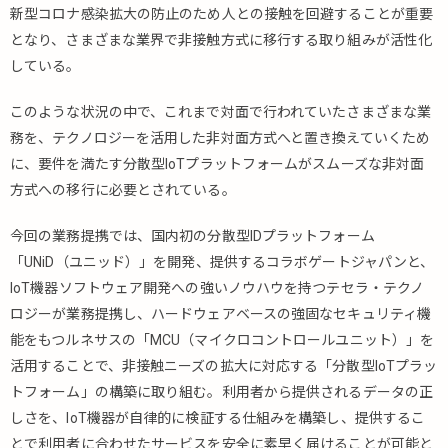
新型コロナ感染拡大の防止のため人との接触を回避することが重要
となり、さまざまな業界で非接触方式に移行する取り組みが活性化
している。
このような状況の中で、これまで対面で行われていたさまざまな業
務を、テクノロジーを活用した非対面方式へと置き換えていくため
に、要件を満たす分散型IoTプラットフォームがスムーズな非対面
方式への移行に必要とされている。
今回の業務提携では、国内初の分散型IDプラットフォーム
「UNiD（ユニッド）」を開発、提供するコラボゲートジャパンと、
IoT機器ソフトウェア開発への強いノウハウを持つテセラ・テクノ
ロジーが業務提携し、ハードウェアベースの強固なセキュリティ機
能をもつルネサスの「MCU（マイクロコントロールユニット）」を
活用することで、非接触ニーズの拡大に対応する「分散型IoTプラッ
トフォーム」の構築に取り組む。利用者から提供されるデータの正
しさを、IoT機器が自律的に検証する仕組みを構築し、提供するこ
とで利用者に合わせたサービスを安全に素早く届けることが可能と