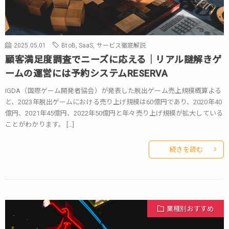
2025.05.01
BtoB
,
SaaS
,
サービス徹底解説
顧客満足度調査でニーズに応える｜リアル謎解きゲ
ームの運営には予約システムRESERVA
IGDA（国際ゲーム開発者協会）が発表した脱出ゲーム売上規模概算よる
と、2023年脱出ゲームにおける売り上げ規模は60億円であり、2020年40
億円、2021年45億円、2022年50億円と年々売り上げ規模が拡大している
ことがわかります。 […]
続きを読む
業種別おすすめ