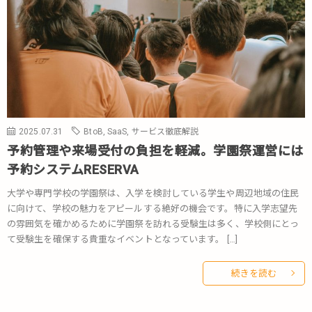
2025.07.31
BtoB
,
SaaS
,
サービス徹底解説
予約管理や来場受付の負担を軽減。学園祭運営には
予約システムRESERVA
大学や専門学校の学園祭は、入学を検討している学生や周辺地域の住民
に向けて、学校の魅力をアピールする絶好の機会です。特に入学志望先
の雰囲気を確かめるために学園祭を訪れる受験生は多く、学校側にとっ
て受験生を確保する貴重なイベントとなっています。 […]
続きを読む