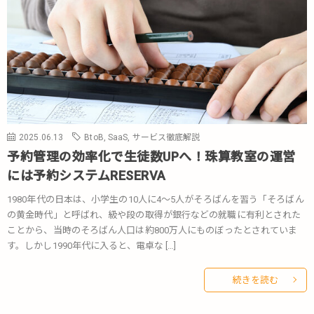
2025.06.13
BtoB
,
SaaS
,
サービス徹底解説
予約管理の効率化で生徒数UPへ！珠算教室の運営
には予約システムRESERVA
1980年代の日本は、小学生の10人に4～5人がそろばんを習う「そろばん
の黄金時代」と呼ばれ、級や段の取得が銀行などの就職に有利とされた
ことから、当時のそろばん人口は約800万人にものぼったとされていま
す。しかし1990年代に入ると、電卓な […]
続きを読む