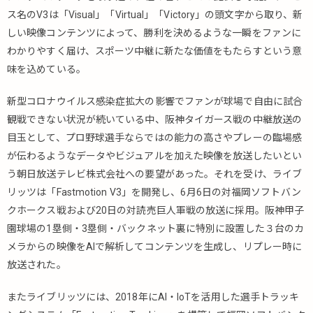
ス名のV3は「Visual」「Virtual」「Victory」の頭文字から取り、新
しい映像コンテンツによって、勝利を決めるような一瞬をファンに
わかりやすく届け、スポーツ中継に新たな価値をもたらすという意
味を込めている。
新型コロナウイルス感染症拡大の影響でファンが球場で自由に試合
観戦できない状況が続いている中、阪神タイガース戦の中継放送の
目玉として、プロ野球選手ならではの能力の高さやプレーの臨場感
が伝わるようなデータやビジュアルを加えた映像を放送したいとい
う朝日放送テレビ株式会社への要望があった。それを受け、ライブ
リッツは「Fastmotion V3」を開発し、6月6日の対福岡ソフトバン
クホークス戦および20日の対読売巨人軍戦の放送に採用。阪神甲子
園球場の1塁側・3塁側・バックネット裏に特別に設置した３台のカ
メラからの映像をAIで解析してコンテンツを生成し、リプレー時に
放送された。
またライブリッツには、2018年にAI・IoTを活用した選手トラッキ