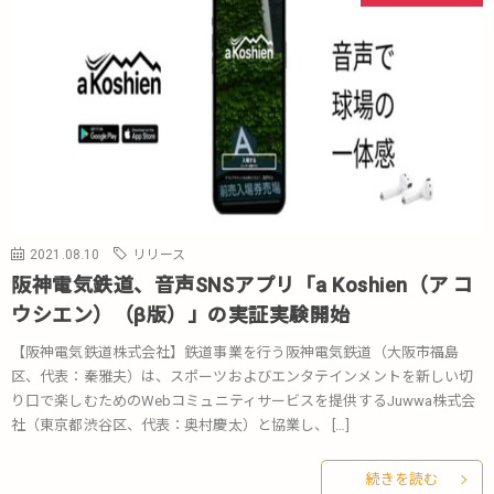
2021.08.10
リリース
阪神電気鉄道、音声SNSアプリ「a Koshien（ア コ
ウシエン）（β版）」の実証実験開始
【阪神電気鉄道株式会社】鉄道事業を行う阪神電気鉄道（大阪市福島
区、代表：秦雅夫）は、スポーツおよびエンタテインメントを新しい切
り口で楽しむためのWebコミュニティサービスを提供するJuwwa株式会
社（東京都渋谷区、代表：奥村慶太）と協業し、 […]
続きを読む