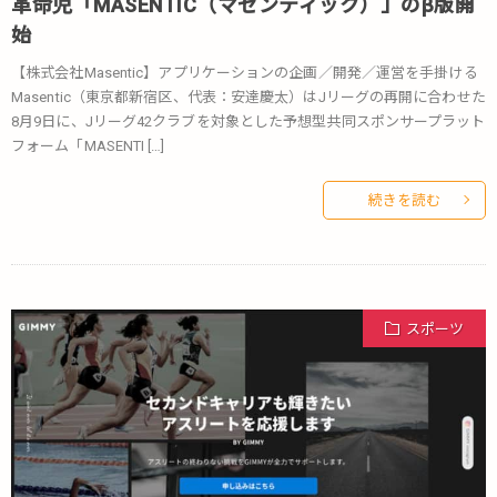
革命児「MASENTIC（マセンティック）」のβ版開
始
【株式会社Masentic】アプリケーションの企画／開発／運営を手掛ける
Masentic（東京都新宿区、代表：安達慶太）はJリーグの再開に合わせた
8月9日に、Jリーグ42クラブを対象とした予想型共同スポンサープラット
フォーム「MASENTI […]
続きを読む
スポーツ