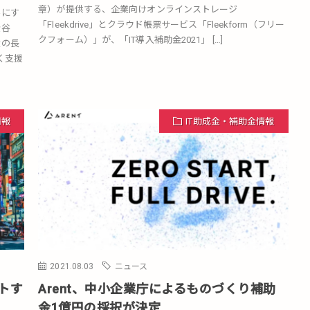
章）が提供する、企業向けオンラインストレージ
字にす
「Fleekdrive」とクラウド帳票サービス「Fleekform（フリー
渋谷
クフォーム）」が、「IT導入補助金2021」 […]
大の長
く支援
情報
IT助成金・補助金情報
2021.08.03
ニュース
ートす
Arent、中小企業庁によるものづくり補助
金1億円の採択が決定