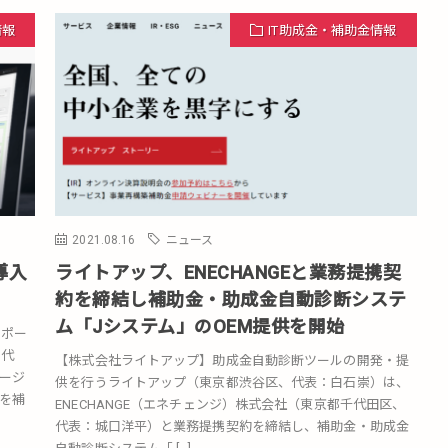
情報
IT助成金・補助金情報
2021.08.16
ニュース
導入
ライトアップ、ENECHANGEと業務提携契
約を締結し補助金・助成金自動診断システ
ム「Jシステム」のOEM提供を開始
サポー
、代
【株式会社ライトアップ】助成金自動診断ツールの開発・提
ケージ
供を行うライトアップ（東京都渋谷区、代表：白石崇）は、
を補
ENECHANGE（エネチェンジ）株式会社（東京都千代田区、
代表：城口洋平）と業務提携契約を締結し、補助金・助成金