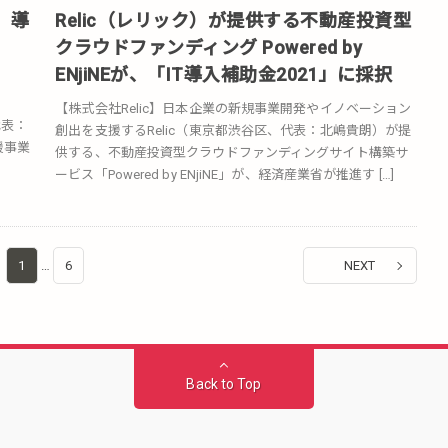
」導
Relic（レリック）が提供する不動産投資型
クラウドファンディング Powered by
ENjiNEが、「IT導入補助金2021」に採択
ム
【株式会社Relic】日本企業の新規事業開発やイノベーション
代表：
創出を支援するRelic（東京都渋谷区、代表：北嶋貴朗）が提
援事業
供する、不動産投資型クラウドファンディングサイト構築サ
ービス「Powered by ENjiNE」が、経済産業省が推進す […]
1
…
6
NEXT
Back to Top