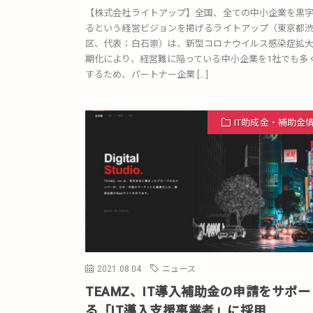
【株式会社ライトアップ】全国、全ての中小企業を黒
るという経営ビジョンを掲げるライトアップ（東京都
区、代表：白石崇）は、新型コロナウイルス感染症拡
期化により、経営難に陥っている中小企業を1社でも多
するため、パートナー企業 […]
IT助成金・補助金
2021.08.04
ニュース
TEAMZ、IT導入補助金の申請をサポ
る「IT導入支援事業者」に採用