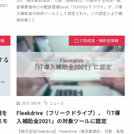
207（東京都目黒区、代表：高柳慎也）の提供する物流・配
021
送事業者向けの配送管理SaaS「TODOCUクラウド」が、IT導
入補助金の採択ツールとして認定された。この認定により補
助対象 […]
情報
IT助成金・補助金情報
2021.08.04
ニュース
援を
Fleekdrive（フリークドライブ）、「IT導
スモ
入補助金2021」の対象ツールに認定
【株式会社Fleekdrive】 Fleekdrive（東京都港区、代表：長尾