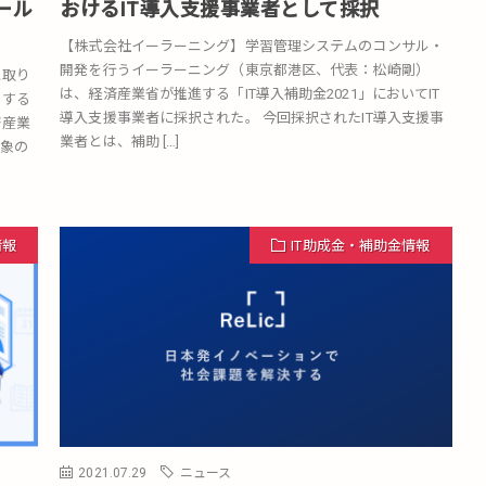
ール
おけるIT導入支援事業者として採択
【株式会社イーラーニング】学習管理システムのコンサル・
開発を行うイーラーニング（東京都港区、代表：松崎剛）
に取り
は、経済産業省が推進する「IT導入補助金2021」においてIT
供する
導入支援事業者に採択された。 今回採択されたIT導入支援事
済産業
業者とは、補助 […]
対象の
情報
IT助成金・補助金情報
2021.07.29
ニュース