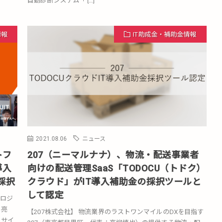
自動診断システム「 […]
情報
IT助成金・補助金情報
2021.08.06
ニュース
トフ
207（ニーマルナナ）、物流・配送事業者
導入
向けの配送管理SaaS「TODOCU（トドク）
採択
クラウド」がIT導入補助金の採択ツールと
して認定
ロジ
斐亮
【207株式会社】 物流業界のラストワンマイルのDXを目指す
ンサイ