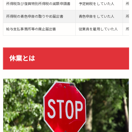
所得税及び復興特別所得税の減額申請書
予定納税をしていた人
所
所得税の青色申告の取りやめ届出書
青色申告をしていた人
所
給与支払事務所等の廃止届出書
従業員を雇用していた人
所
休業とは