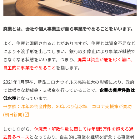
する
際に
必要
な提
廃業とは、会社や個人事業主が自ら事業をやめることをいいます。
出書
類
よく、倒産と混同されることがありますが、倒産とは資金不足など
2.
により不渡手形を出してしまい、銀行取引停止により事業が継続で
休
業
きなくなる状態をいいます。つまり、
廃業は資金が底を尽く前に、
と
自主的に事業をやめること
を指します。
は
2021年1月現在、新型コロナウイルス感染拡大の影響により、政府
2.1.
休業
では様々な助成金・支援金を行っていることで、
企業の倒産件数は
手続
低水準
となっています。
き方
→参照：昨年の倒産件数、30年ぶり低水準 コロナ支援策が奏功
法
(朝日新聞)
2.2.
個人
しかしながら、
休廃業・解散件数に関しては年間5万件を超える過
事業
去最多ペース
となっており、自主的に事業を継続を断念する事業者
主が