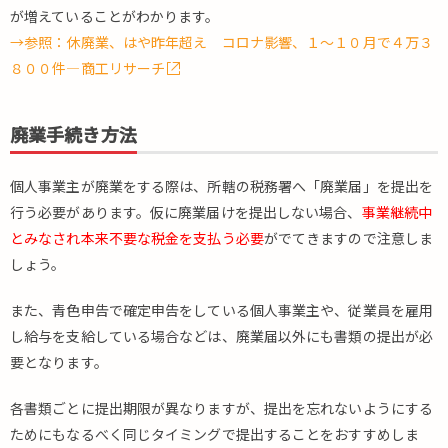
が増えていることがわかります。
休業
する
→参照：休廃業、はや昨年超え コロナ影響、１～１０月で４万３
際に
８００件―商工リサーチ
必要
な提
出書
廃業手続き方法
類
3.
個人事業主が廃業をする際は、所轄の税務署へ「廃業届」を提出を
廃
行う必要があります。仮に廃業届けを提出しない場合、
事業継続中
業・
とみなされ本来不要な税金を支払う必要
がでてきますので注意しま
休業
を考
しょう。
える
前に
また、青色申告で確定申告をしている個人事業主や、従業員を雇用
検討
し給与を支給している場合などは、廃業届以外にも書類の提出が必
すべ
要となります。
きこ
と
各書類ごとに提出期限が異なりますが、提出を忘れないようにする
ためにもなるべく同じタイミングで提出することをおすすめしま