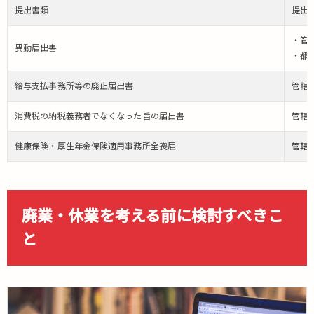
提出書類
提出
・管
異動届出書
・都
給与支払事務所等の廃止届出書
管轄
消費税の納税義務者でなくなった旨の届出書
管轄
健康保険・厚生年金保険適用事務所全喪届
管轄
廃業・休業を考える前に検討すべきこ
と