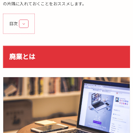
の片隅に入れておくことをおススメします。
目次
1.
廃
業
と
廃業とは
は
1.1.
廃業
手続
き方
法
1.2.
個人
事業
主が
廃業