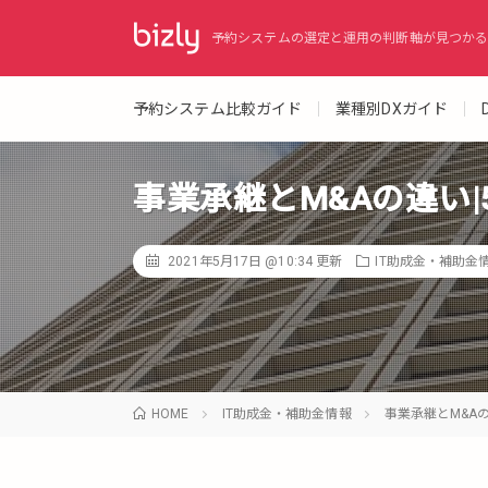
予約システムの選定と運用の判断軸が見つかる
予約システム比較ガイド
業種別DXガイド
事業承継とM&Aの違い
2021年5月17日 @10:34
更新
IT助成金・補助金
HOME
IT助成金・補助金情報
事業承継とM&A