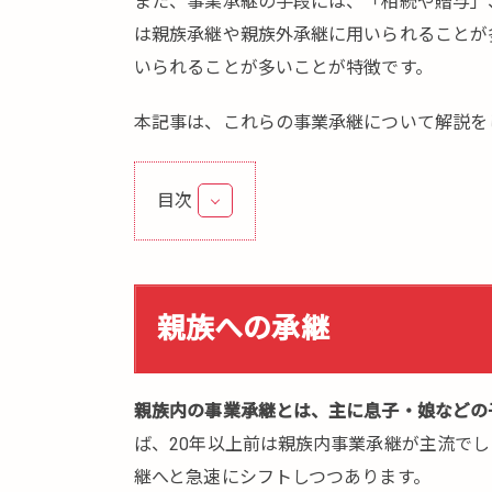
また、事業承継の手段には、「相続や贈与」
は親族承継や親族外承継に用いられることが
いられることが多いことが特徴です。
本記事は、これらの事業承継について解説を
目次
1.
親
族
へ
親族への承継
の
承
継
親族内の事業承継とは、主に息子・娘などの
2.
ば、20年以上前は親族内事業承継が主流で
親族
継へと急速にシフトしつつあります。
外