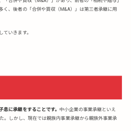
、「合併や買収（M&A）」があり、前者の「相続や贈与」
多く、後者の「合併や買収（M&A）」は第三者承継に用
していきます。
子息に承継をすることです。
中小企業の事業承継といえ
した。しかし、現在では親族内事業承継から親族外事業承