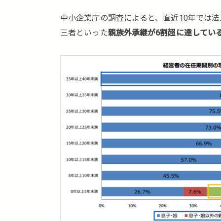
（従
中小企業庁の調査によると、直近10年では
業員
三者といった
親族外承継が6割超に達してい
等）
への
承継
3.
M&A
で承
継
4.
ま
と
め