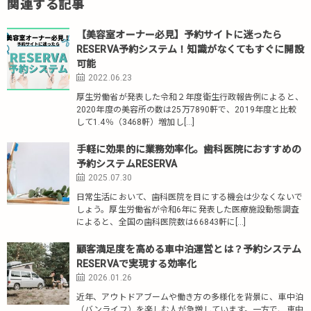
関連する記事
【美容室オーナー必見】予約サイトに迷ったら
RESERVA予約システム！知識がなくてもすぐに開設
可能
2022.06.23
厚生労働省が発表した令和２年度衛生行政報告例によると、
2020年度の美容所の数は25万7890軒で、2019年度と比較
して1.4％（3468軒）増加し[…]
手軽に効果的に業務効率化。歯科医院におすすめの
予約システムRESERVA
2025.07.30
日常生活において、歯科医院を目にする機会は少なくないで
しょう。厚生労働省が令和6年に発表した医療施設動態調査
によると、全国の歯科医院数は66843軒に[…]
顧客満足度を高める車中泊運営とは？予約システム
RESERVAで実現する効率化
2026.01.26
近年、アウトドアブームや働き方の多様化を背景に、車中泊
（バンライフ）を楽しむ人が急増しています。一方で、車中