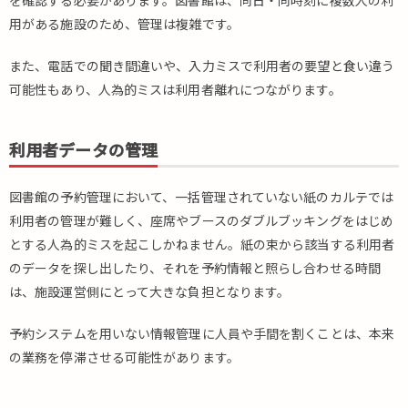
を確認する必要があります。図書館は、同日・同時刻に複数人の利
題
用がある施設のため、管理は複雑です。
1.1.
人為
また、電話での聞き間違いや、入力ミスで利用者の要望と食い違う
的ミ
可能性もあり、人為的ミスは利用者離れにつながります。
ス
1.2.
利用
利用者データの管理
者デ
ータ
図書館の予約管理において、一括管理されていない紙のカルテでは
の管
理
利用者の管理が難しく、座席やブースのダブルブッキングをはじめ
とする人為的ミスを起こしかねません。紙の束から該当する利用者
1.3.
のデータを探し出したり、それを予約情報と照らし合わせる時間
予約
対応
は、施設運営側にとって大きな負担となります。
時間
の限
予約システムを用いない情報管理に人員や手間を割くことは、本来
界
の業務を停滞させる可能性があります。
2.
図