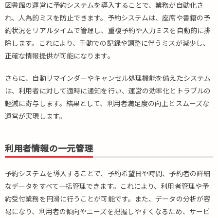
図書館の運営に予約システムを導入することで、業務が自動化さ
2.1.
自動
れ、人為的ミスを防止できます。予約システムは、座席や書籍の予
化に
約状況をリアルタイムで管理し、重複予約や入力ミスを自動的に排
よる
除します。これにより、手動での記録や調整に伴うミスが減少し、
人為
正確な情報提供が可能になります。
的ミ
スの
さらに、自動リマインダーやキャンセル処理機能を備えたシステム
防止
は、利用者に対して適時に通知を行い、運営の効率化とトラブルの
2.2.
軽減に寄与します。結果として、利用者満足度の向上とスムーズな
利用
者情
運営が実現します。
報の
一元
管理
利用者情報の一元管理
2.3.
24時
予約システムを導入することで、予約希望日や時間、予約者の詳細
間
なデータをすべて一括管理できます。これにより、利用者管理や予
365
約受付業務を円滑に行うことが可能です。また、データの分析が容
日の
易になり、利用者の傾向やニーズを把握しやすくなるため、サービ
自動