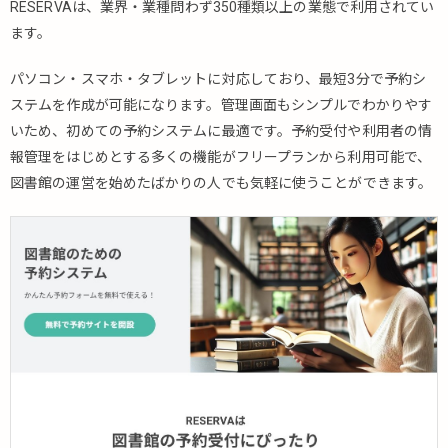
RESERVAは、業界・業種問わず350種類以上の業態で利用されてい
ンケ
ます。
ート
機能
パソコン・スマホ・タブレットに対応しており、最短3分で予約シ
3.4.
ステムを作成が可能になります。管理画面もシンプルでわかりやす
キャ
いため、初めての予約システムに最適です。予約受付や利用者の情
ンセ
ル待
報管理をはじめとする多くの機能がフリープランから利用可能で、
ち機
図書館の運営を始めたばかりの人でも気軽に使うことができます。
能
3.5.
空き
状況
一覧
機能
図書
4.
館での
RESERVA
導入事例
5.