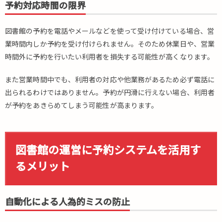
書
予約対応時間の限界
館
の
図書館の予約を電話やメールなどを使って受け付けている場合、営
運
業時間内しか予約を受け付けられません。そのため休業日や、営業
営
に
時間外に予約を行いたい利用者を損失する可能性が高くなります。
予
約
また営業時間中でも、利用者の対応や他業務があるため必ず電話に
シ
出られるわけではありません。予約が円滑に行えない場合、利用者
ス
が予約をあきらめてしまう可能性が高まります。
テ
ム
を
活
図書館の運営に予約システムを活用す
用
す
るメリット
る
メ
リ
自動化による人為的ミスの防止
ッ
ト