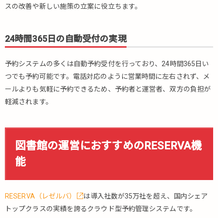
受付
スの改善や新しい施策の立案に役立ちます。
の実
現
24時間365日の自動受付の実現
図書
3.
館の運営
におすす
予約システムの多くは自動予約受付を行っており、24時間365日い
めの
つでも予約可能です。電話対応のように営業時間に左右されず、メ
RESERVA
ールよりも気軽に予約できるため、予約者と運営者、双方の負担が
機能
軽減されます。
3.1.
会員
機能
図書館の運営におすすめのRESERVA機
3.2.
人数
能
制限
機能
3.3.
RESERVA（レゼルバ）
は導入社数が35万社を超え、国内シェア
予約
トップクラスの実績を誇るクラウド型予約管理システムです。
時ア