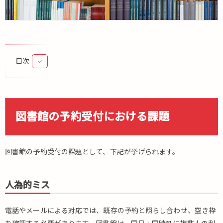
目次
1.
図
書
館
図書館の予約受付における課題
の
予
約
図書館の予約受付の課題として、下記が挙げられます。
受
付
に
人為的ミス
お
け
る
電話やメールによる対応では、既存の予約と照らし合わせ、空き枠
課