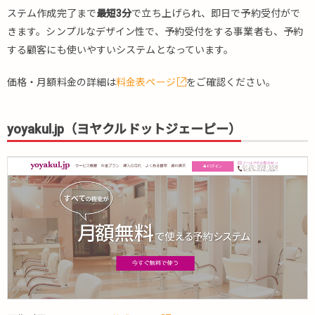
社比
ステム作成完了まで
最短3分
で立ち上げられ、即日で予約受付がで
較
きます。シンプルなデザイン性で、予約受付をする事業者も、予約
②）
する顧客にも使いやすいシステムとなっています。
3.1.
RESERVA
価格・月額料金の詳細は
料金表ページ
をご確認ください。
3.2.
yoyakul.jp
yoyakul.jp（ヨヤクルドットジェーピー）
4.
事業
者の
ニー
ズ
（両
社比
較
③）
4.1.
RESERVA