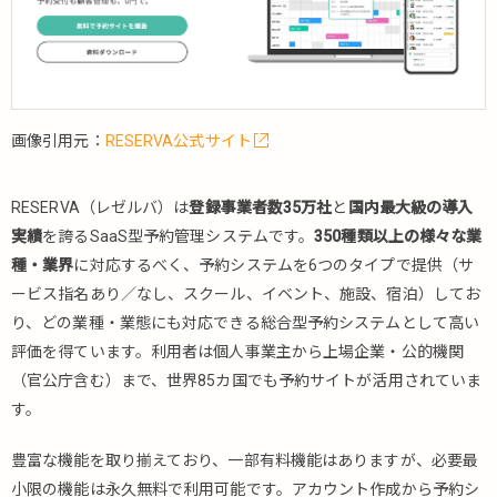
2.
機能
紹介
（両
社比
較
画像引用元：
RESERVA公式サイト
①）
2.1.
RESERVA
RESERVA（レゼルバ）は
登録事業者数35万社
と
国内最大級の導入
実績
を誇るSaaS型予約管理システムです。
350種類以上の様々な業
2.2.
yoyakul.jp
種・業界
に対応するべく、予約システムを6つのタイプで提供（サ
ービス指名あり／なし、スクール、イベント、施設、宿泊）してお
3.
り、どの業種・業態にも対応できる総合型予約システムとして高い
美容
室・
評価を得ています。利用者は個人事業主から上場企業・公的機関
サロ
（官公庁含む）まで、世界85カ国でも予約サイトが活用されていま
ン向
す。
けの
予約
豊富な機能を取り揃えており、一部有料機能はありますが、必要最
機能
（両
小限の機能は永久無料で利用可能です。アカウント作成から予約シ