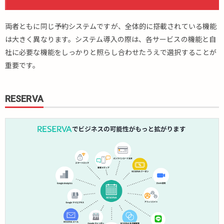
イン
ト
両者ともに同じ予約システムですが、全体的に搭載されている機能
5.1.1.
は大きく異なります。システム導入の際は、各サービスの機能と自
総合型
か専門
社に必要な機能をしっかりと照らし合わせたうえで選択することが
型か
重要です。
5.1.2.
無料版
RESERVA
がある
か
5.1.3.
機能の
豊富さ
5.1.4.
運営事
業会社
の信用
度