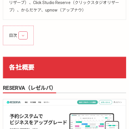
リザーブ）、Click Studio Reserve（クリックスタジオリザー
ブ）、からだケア、upnow（アップナウ）
目次
1.
各
社
概
各社概要
要
1.1.
RESERVA（レ
RESERVA（レゼルバ）
ゼルバ）
1.2.
yoyakul.jp（ヨ
ヤクルドット
ジェーピー）