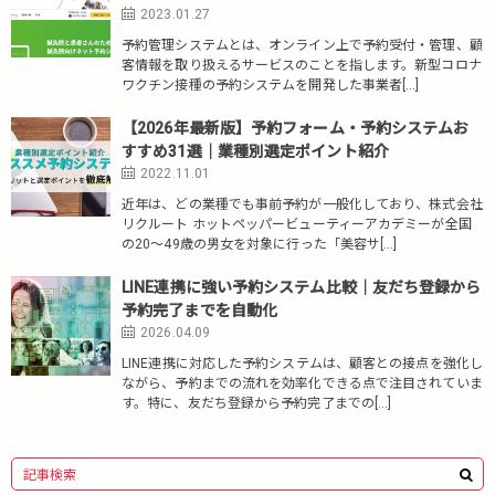
2023.01.27
予約管理システムとは、オンライン上で予約受付・管理、顧
客情報を取り扱えるサービスのことを指します。新型コロナ
ワクチン接種の予約システムを開発した事業者[…]
【2026年最新版】予約フォーム・予約システムお
すすめ31選｜業種別選定ポイント紹介
2022.11.01
近年は、どの業種でも事前予約が一般化しており、株式会社
リクルート ホットペッパービューティーアカデミーが全国
の20～49歳の男女を対象に行った「美容サ[…]
LINE連携に強い予約システム比較｜友だち登録から
予約完了までを自動化
2026.04.09
LINE連携に対応した予約システムは、顧客との接点を強化し
ながら、予約までの流れを効率化できる点で注目されていま
す。特に、友だち登録から予約完了までの[…]