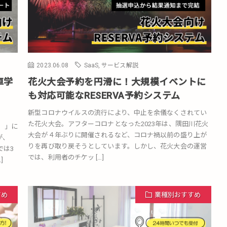
2023.06.08
SaaS
,
サービス解説
車学
花火大会予約を円滑に！大規模イベントに
も対応可能なRESERVA予約システム
新型コロナウイルスの流行により、中止を余儀なくされてい
た花火大会。アフターコロナとなった2023年は、隅田川花火
）」に
大会が４年ぶりに開催されるなど、コロナ禍以前の盛り上が
が、
りを再び取り戻そうとしています。しかし、花火大会の運営
では3
では、利用者のチケッ […]
]
すめ
業種別おすすめ