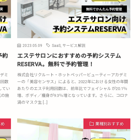
2023.05.09
SaaS
,
サービス解説
予約
エステサロンにおすすめの予約システム
RESERVA。無料で予約管理！
デミ
株式会社リクルート・ホットペッパービューティーアカデミ
用回数
ーの「美容センサス」によると、2022年における女性の年間
してい
あたりのエステ利用回数は、前年比でフェイシャルが20.1％
気の施
増、ボディ／痩身が9.3％増となっています。さらに、コロナ
渦のマスク生 […]
すめ
業種別おすすめ