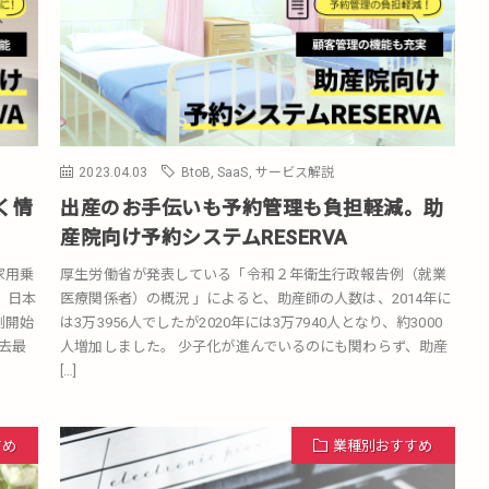
2023.04.03
BtoB
,
SaaS
,
サービス解説
く情
出産のお手伝いも予約管理も負担軽減。助
産院向け予約システムRESERVA
家用乗
厚生労働省が発表している「令和２年衛生行政報告例（就業
、日本
医療関係者）の概況 」によると、助産師の人数は、2014年に
測開始
は3万3956人でしたが2020年には3万7940人となり、約3000
去最
人増加しました。 少子化が進んでいるのにも関わらず、助産
[…]
すめ
業種別おすすめ