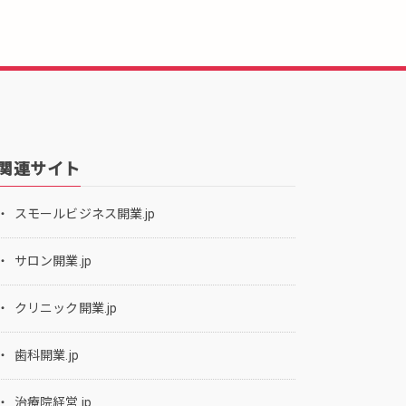
関連サイト
スモールビジネス開業.jp
サロン開業.jp
クリニック開業.jp
歯科開業.jp
治療院経営.jp