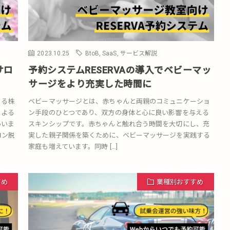
2023.10.25
BtoB
,
SaaS
,
サービス解説
サロ
予約システムRESERVAの導入でベビーマッ
サージをより充実した時間に
する株
ベビーマッサージとは、赤ちゃんと両親のコミュニケーショ
による
ン手段のひとつであり、双方の身体と心に良い影響を与える
いいま
スキンシップです。赤ちゃんと触れ合う時間を大切にし、充
ロン脱
実した親子関係を築くために、ベビーマッサージを実践する
家庭も増えています。同時 […]
すめ
業種別おすすめ