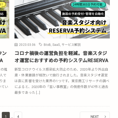
2023.03.06
BtoB
,
SaaS
,
サービス解説
ウン
コロナ禍後の運営負担を軽減。音楽スタジ
A
オ運営におすすめの予約システムRESERVA
数の推
新型コロナウイルス感染拡大防止のため、2020年より外出自
万人で
粛・休業要請が相次いで施行されました。音楽スタジオ運営
かりま
は直に影響を受けた業界の1つです。東京商工リサーチの調べ
いてい
によると、2020年の「習い事教室」の倒産件数が47件と過去
最多であった […]
1
…
4
NEXT